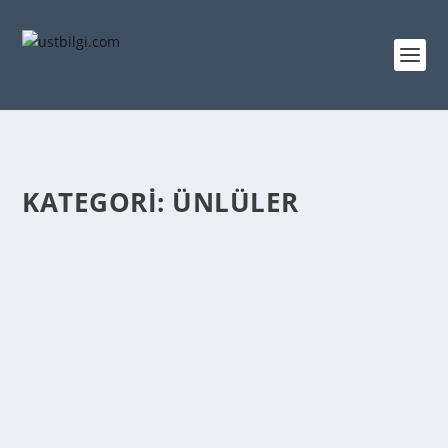
KATEGORI:
ÜNLÜLER
FENOMEN NEŞE ÖZKAN HAYATINI
KAYBETTI: SON GELIŞMELER VE ANILAR
admin
tarafından |
Ara 19, 2024
|
Ünlüler
|
0
|
Sevinç Özkan Kimdir? Sevinç Özkan, Türkiye’de
toplumsal medya fenomeni olarak tanınan ve genç
yaşta geniş bir takipçi kitlesine ulaşan bir isimdir.
1990 senesinde İstanbul’da doğan Özkan, eğitim
hayatına burada...