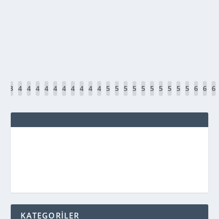
Acil Tıp Uzmanının Görevi Acil tıp uzmanları, sıhhat hizmetl
durumlarda süratli ve etkili müdahale yapabilme becerisi ile b
DEVAMINI OKU
3
3
4
4
4
4
4
4
4
4
4
4
5
5
5
5
5
5
5
5
5
5
6
6
6
8
9
0
1
2
3
4
5
6
7
8
9
0
1
2
3
4
5
6
7
8
9
0
1
2
KATEGORİLER