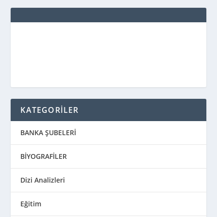
8
8
8
8
9
9
9
9
9
9
9
9
9
9
0
0
0
0
0
0
0
0
0
0
1
6
7
8
9
0
1
2
3
4
5
6
7
8
9
0
1
2
3
4
5
6
7
8
9
0
KATEGORİLER
BANKA ŞUBELERİ
BİYOGRAFİLER
Dizi Analizleri
Eğitim