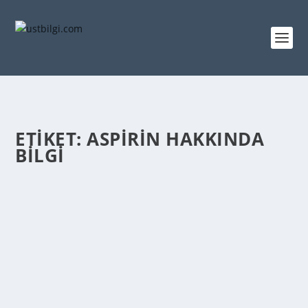
ETIKET:
ASPIRIN HAKKINDA
BILGI
ASPIRIN NEZAMAN İCAT EDILDI
admin
tarafından |
Şub 24, 2014
|
GENEL BİLGİLER
|
0
|
1829’ da bilim adamlarının, söğüt ağacının
yaprağında bulunan “salisin” adlı kimyasal bir
maddenin...