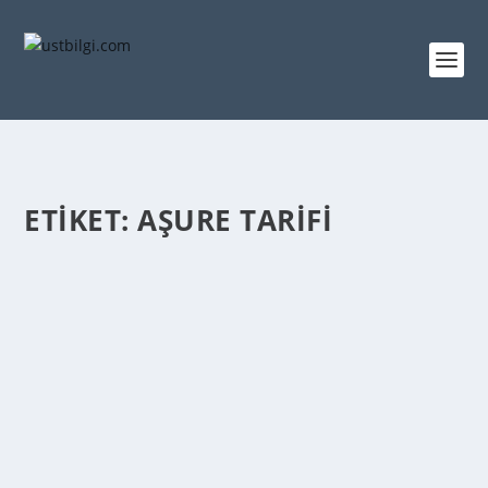
ETIKET:
AŞURE TARIFI
AŞURE TARIFI – AŞURE NASIL YAPILIR
admin
tarafından |
Mar 11, 2014
|
YEMEK TARİFLERİ
|
0
|
Aşure Nasıl Yapılır Aşure Malzemeleri 3 su bardağı
aşurelik buğday Yarım su bardağı pirinç Yarım...
DEVAMINI OKU