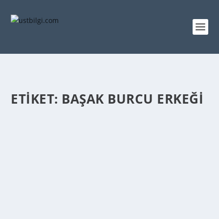
ETIKET:
BAŞAK BURCU ERKEĞI
BAŞAK BURCU ERKEĞININ ÖZELLIKLERI
admin
tarafından |
Şub 27, 2014
|
GENEL BİLGİLER
|
0
|
NASIL BİR SEVGİLİ İSTER? Başak burcu erkeğinin cana
yakın, uyumlu, değişime açık biri ile ilişki...
DEVAMINI OKU