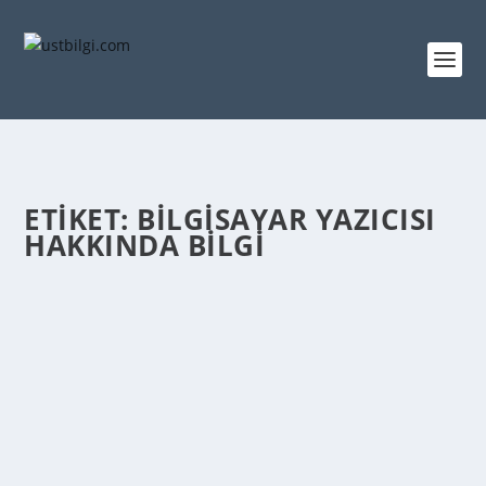
ETIKET:
BILGISAYAR YAZICISI
HAKKINDA BILGI
BILGISAYAR YAZICISI NEZAMAN İCAT EDILDI
admin
tarafından |
Mar 9, 2014
|
GENEL BİLGİLER
|
0
|
1953 yılında Remington-Rand, geliştirdiği yüksek hızlı
bilgisayar yazıcısını “univac” adlı bir...