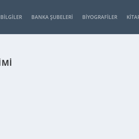
BILGILER
BANKA ŞUBELERI
BIYOGRAFILER
KITA
IMI
e İşleme Rejimi ihraç ürünleri üretmek için...