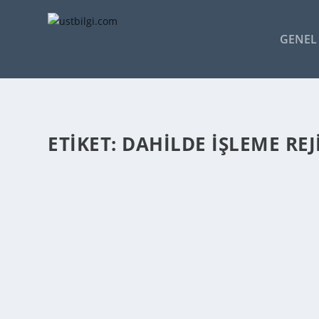
GENEL 
ETIKET:
DAHILDE İŞLEME REJ
DAHILDE İŞLEME REJIMI NEDIR
admin
tarafından |
Şub 24, 2014
|
GENEL BİLGİLER
|
0
|
İhracata yönelik önemli mevzuatlardan biri olan Dahild
DEVAMINI OKU