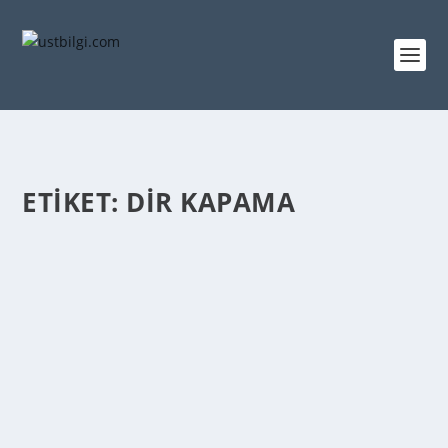
ETIKET:
DIR KAPAMA
DAHILDE İŞLEME İZIN BELGESININ
KAPATILMASI
admin
tarafından |
Şub 27, 2014
|
GENEL BİLGİLER
|
0
|
Dahilde İşleme İzin Belgelerinin Kapatılması: Dahilde
İşleme izin Belgesi sahibi firmaların, belge süresi
sonundan itibaren 3 (üç) ay içerisinde gereken bilgi
ve belgelerle birlikte, belge ihracat taahhüdünü