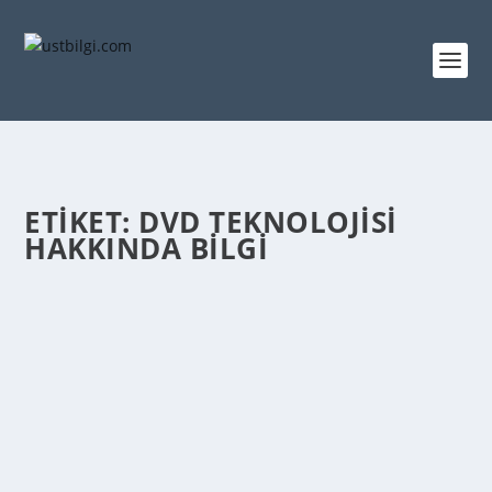
ETIKET:
DVD TEKNOLOJISI
HAKKINDA BILGI
DVD TEKNOLOJISI NEZAMAN İCAT EDILDI
admin
tarafından |
Mar 26, 2014
|
GENEL BİLGİLER
|
0
|
1995’ te DVD teknolojisi geliştirildi. DVD’ ler,
insanoğlunun hep en kaliteliye doğru yaptığı...