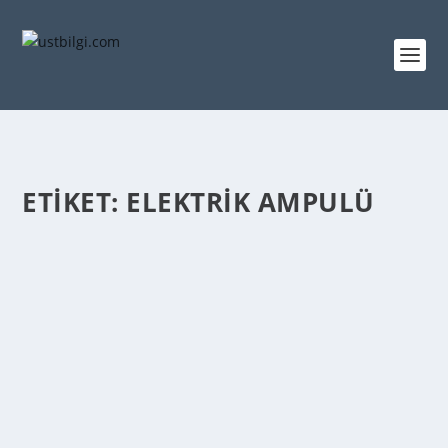
ETIKET:
ELEKTRIK AMPULÜ
AMPUL HAPI NE ZAMAN ICAT EDILDI
admin
tarafından |
Mar 10, 2014
|
GENEL BİLGİLER
|
0
|
1878’ de Joseph Swan, elektrik ampulünü icat etti.
Cam bir ampul içinde kömürleştirilmiş bir...
DEVAMINI OKU