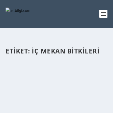
ETIKET:
İÇ MEKAN BITKILERI
İÇ MEKAN BITKILERINIZ SOLUYORSA BU
YÖNTEMI DENEYIN! DOĞRU BAKIM
TEKNIKLERI ILE CAPCANLI KALACAK
admin
tarafından |
May 9, 2023
|
GENEL BİLGİLER
|
0
|
Evimiz en güzel yaşam alanımız. Bu yaşam alanımızı