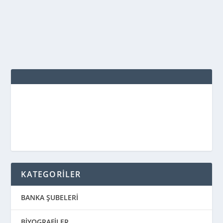
daha iyi hale getirmek için iç mekan bitkileri...
DEVAMINI OKU
KATEGORİLER
BANKA ŞUBELERİ
BİYOGRAFİLER