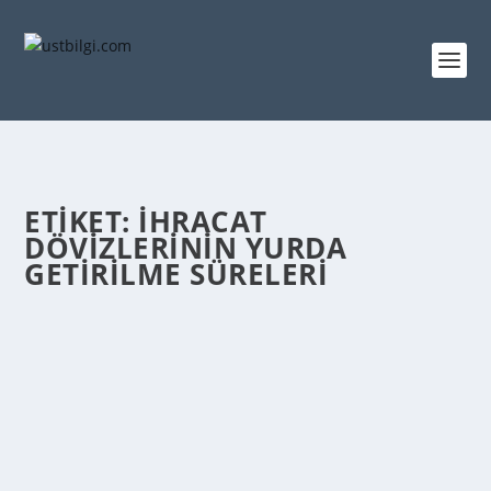
ETIKET:
İHRACAT
DÖVIZLERININ YURDA
GETIRILME SÜRELERI
İHRACAT DÖVIZLERININ YURDA GETIRILME
SÜRELERI VE İLGILI YÜKÜMLÜLÜKLER
admin
tarafından |
Mar 23, 2014
|
GENEL BİLGİLER
|
0
|