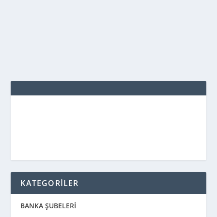
İhracat bedeli dövizlerin, 1567 sayılı Türk Parasının
Kıymetinin Korunması Kanunu, bu...
DEVAMINI OKU
KATEGORİLER
BANKA ŞUBELERİ