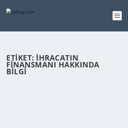
ETIKET:
İHRACATIN
FINANSMANI HAKKINDA
BILGI
İHRACATIN FINANSMANI
admin
tarafından |
Mar 23, 2014
|
GENEL BİLGİLER
|
0
|
İhracatçının mal ve hizmetleri sevk etmeden önce
veya sonra, ihracat iş­lemi ile ilgili gereksinim...