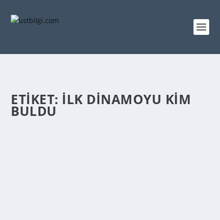
ETIKET:
ILK DINAMOYU KIM
BULDU
DINAMO NE ZAMAN ICAT EDILDI
admin
tarafından |
Mar 8, 2014
|
GENEL BİLGİLER
|
0
|
1867’ de Werner Siemens, dinamoyu icat etti. Elektriği
pratik olarak ilk Siemens elde etmiştir....