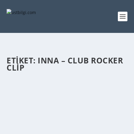
ETIKET:
INNA – CLUB ROCKER
CLIP
INNA – CLUB ROCKER ŞARKI SÖZÜ
admin
tarafından |
Haz 1, 2013
|
ŞARKI SÖZLERİ
,
VİDEOLAR
|
0
|
0 She’s moving like: oh, oh oh, oh oh, oh, oh oh She’s
moving like: oh, oh oh, oh oh,...