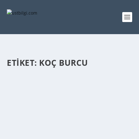
ETIKET:
KOÇ BURCU
KOÇ BURCU ERKEĞININ ÖZELLIKLERI
admin
tarafından |
Mar 2, 2014
|
GENEL BİLGİLER
|
0
|
Yan yana durmasını garipsediğiniz bu iki özellik bir
koç burç erkeğinde insanın kafasını...
DEVAMINI OKU