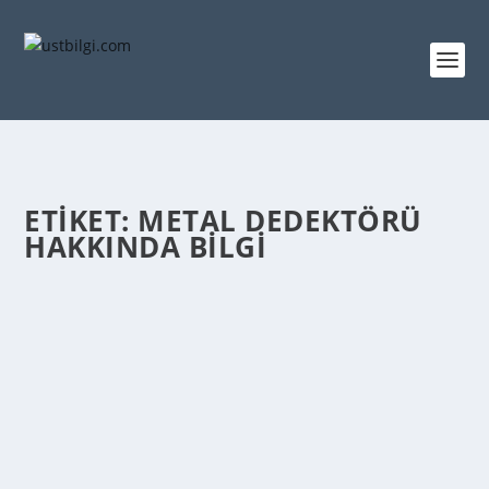
ETIKET:
METAL DEDEKTÖRÜ
HAKKINDA BILGI
METAL DEDEKTÖRÜ NEZAMAN İCAT EDILDI
admin
tarafından |
Mar 9, 2014
|
GENEL BİLGİLER
|
0
|
1881’ de Alexsander Graham Bell, metal saptayan bir
cihaz geliştirdi. İlk metal dedektörü, Bell...