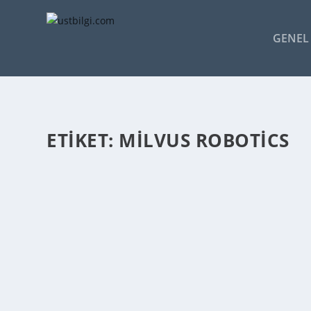
GENEL 
ETIKET:
MILVUS ROBOTICS
MILVUS ROBOTICS 600 BIN DOLAR YATIRIM
admin
tarafından |
Haz 5, 2023
|
GENEL BİLGİLER
|
0
|
Milvus Robotics, robot ve yazılım çözümleri ile fabrikal
DEVAMINI OKU