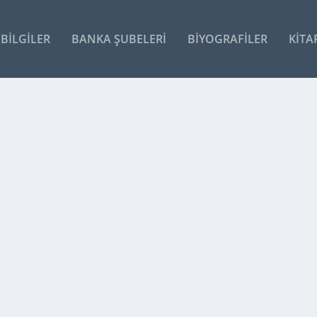
BILGILER
BANKA ŞUBELERI
BIYOGRAFILER
KITA
 ALDI
ar ve depolarda intralojistik süreçlerinin...