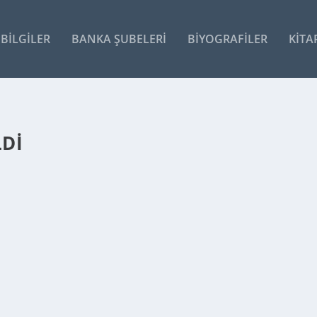
BILGILER
BANKA ŞUBELERI
BIYOGRAFILER
KITA
LDI
 EDILDI
t etti. Bir mühendis olan Polley, ilk...