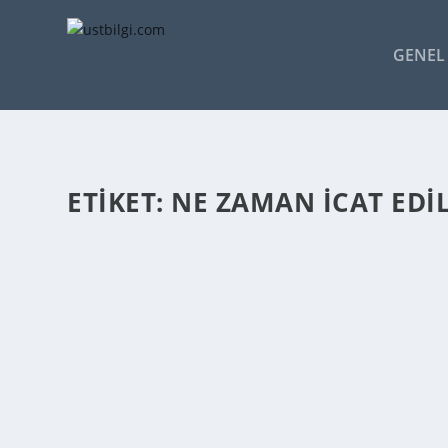
GENEL 
ETIKET:
NE ZAMAN ICAT EDI
UZAKTAN KUMADAN CIHAZI NE ZAMAN ICAT
admin
tarafından |
Mar 10, 2014
|
GENEL BİLGİLER
|
0
|
1950’ de Eugene Polley, ilk uzaktan kumanda cihazını ica
DEVAMINI OKU