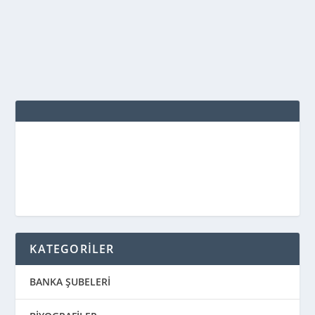
Çorbası Malzemeler 1/2 su bardağı yeşil mercimek...
DEVAMINI OKU
KATEGORİLER
BANKA ŞUBELERİ