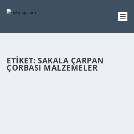
ETIKET:
SAKALA ÇARPAN
ÇORBASI MALZEMELER
SAKALA ÇARPAN ÇORBASI TARIFI – SAKALA
ÇARPAN ÇORBASI NASIL YAPILIR
admin
tarafından |
Mar 13, 2014
|
YEMEK TARİFLERİ
|
0
|
Sakala Çarpan Çorbası Nasıl Yapılır Sakala Çarpan