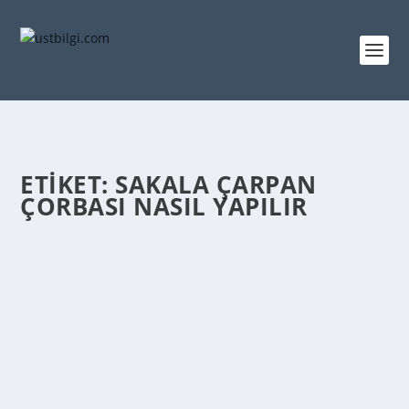
ETIKET:
SAKALA ÇARPAN
ÇORBASI NASIL YAPILIR
SAKALA ÇARPAN ÇORBASI TARIFI – SAKALA
ÇARPAN ÇORBASI NASIL YAPILIR
admin
tarafından |
Mar 13, 2014
|
YEMEK TARİFLERİ
|
0
|
Sakala Çarpan Çorbası Nasıl Yapılır Sakala Çarpan