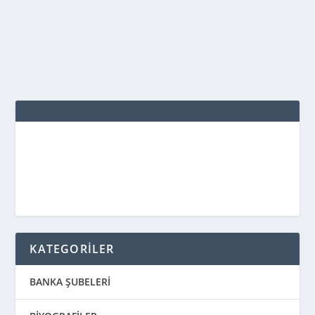
Çorbası Malzemeler 1/2 su bardağı yeşil mercimek...
DEVAMINI OKU
KATEGORİLER
BANKA ŞUBELERİ