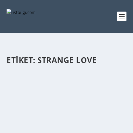
ETIKET:
STRANGE LOVE
LITTLE ANNIE – STRANGE LOVE ŞARKI SÖZÜ
admin
tarafından |
Haz 25, 2013
|
ŞARKI SÖZLERİ
,
VİDEOLAR
|
0
|
Little Annie – Strange Love Şarkı Sözü Once i had a
strange love, a mad sort of insane love,...
DEVAMINI OKU