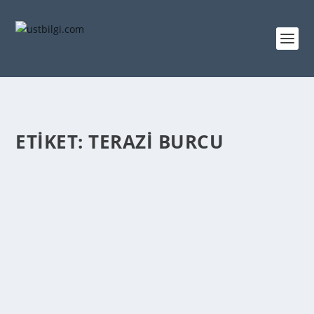
ETIKET:
TERAZI BURCU
TERAZI BURCU ERKEĞININ ÖZELLIKLERI
admin
tarafından |
Şub 26, 2014
|
GENEL BİLGİLER
|
0
|
Ancak onda tüm genç kız rüyalarınızın cevaplarını
bulacağınızı sanmayın. Onların bir kısmını...
DEVAMINI OKU