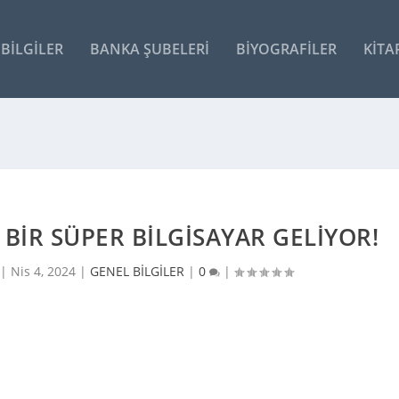
BILGILER
BANKA ŞUBELERI
BIYOGRAFILER
KITA
 BIR SÜPER BILGISAYAR GELIYOR!
 |
Nis 4, 2024
|
GENEL BİLGİLER
|
0
|