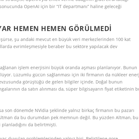
sonucunda OpenAI için bir “IT departmanı” haline geleceği
SAYAR HEMEN HEMEN GÖRÜLMEDI
üşürse, şu andaki mevcut en büyük veri merkezlerinden 100 kat
yıllarda evrimleşmesiyle beraber bu sektöre yapılacak dev
 sağlanan işlem enerjisini büyük oranda aşması planlanıyor. Bunun
ülüyor. Lüzumlu gücün sağlanması için iki firmanın da nükleer enerj
evzusunda görüştüğü de gelen bilgiler içinde. Doğal bunun
alarının da satın alınması da, süper bilgisayarın fiyat etiketinin b
assa son dönemde NVidia şeklinde yalnız birkaç firmanın bu pazarı
 Altman da bu durumdan pek memnun değil. Bu yüzden Altman, bu
planladığını da belirtmişti.
iyaç duyulan problemlerinden yalnız biri. Belirtilene gore