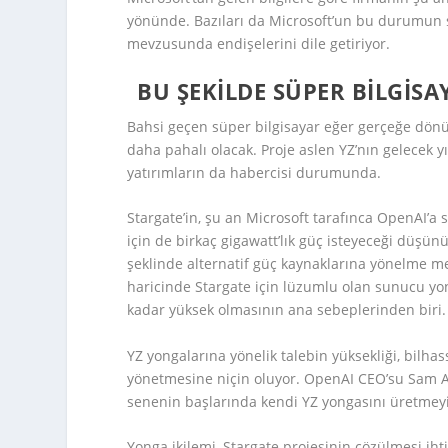
yönünde. Bazıları da Microsoft’un bu durumun 
mevzusunda endişelerini dile getiriyor.
BU ŞEKILDE SÜPER BILGI
Bahsi geçen süper bilgisayar eğer gerçeğe dön
daha pahalı olacak. Proje aslen YZ’nın gelecek 
yatırımların da habercisi durumunda.
Stargate’in, şu an Microsoft tarafınca OpenAI’a
için de birkaç gigawatt’lık güç isteyeceği düşün
şeklinde alternatif güç kaynaklarına yönelme m
haricinde Stargate için lüzumlu olan sunucu yong
kadar yüksek olmasının ana sebeplerinden biri.
YZ yongalarına yönelik talebin yüksekliği, bilh
yönetmesine niçin oluyor. OpenAI CEO’su Sam
senenin başlarında kendi YZ yongasını üretmeyi 
Yonga ikilemi, Stargate projesinin çözülmesi iht