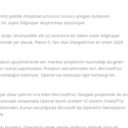
emiş şekilde milyonlarca hususi sunucu yongası kullanımı
k bir süper bilgisayar oluşturmayı düşünüyor.
proje, önümüzdeki altı yıl süresince bir takım süper bilgisayar
zinde yer alacak. Planın 5. fazı olan Stargate’inse en erken 2028
zekasını güçlendirecek veri merkezi projelerini hazırladığı da gelen
t bir izahat yapılmazken, firmanın sözcülerinden biri, Microsoft’un
tladığını belirtiyor. OpenAI ise mevzuyla ilgili herhangi bir
yar dolar yatırım icra eden Microsoft’un, Stargate projesinde de an
 arasındaki anlaşmada OpenAI kendi üretken YZ sistemi ChatGPT’yi
kullanırken, bunun karşılığında Microsoft da OpenAI’ın teknolojisini
da.
nki stratejisi, OpenAI’yla emek verme odağının giderek artacağı