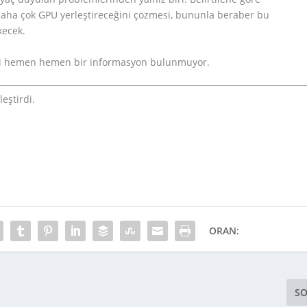
 daha çok GPU yerleştireceğini çözmesi, bununla beraber bu
kecek.
gili hemen hemen bir informasyon bulunmuyor.
eştirdi.
ORAN:
SO