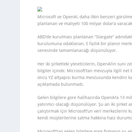
Microsoft ve OpenAI, daha ilkin benzeri görülm
planlanan ve maliyeti 100 milyar dolar’a varaca
ABD’de kurulması planlanan “Stargate” adındaki 
kurulumuna odaklanan, 5 fazlık bir planın merke
senesinde tamamlanacağı düşünülüyor.
Her iki şirketteki yöneticilerin, OpenAI’ın suni 
bilgiler içinde. Microsoft’tan mevzuyla ilgili ne
öncü YZ altyapısı kurma mevzusunda kendini kanı
açıklamada bulunmadı.
Gelen bilgilere gore halihazırda OpenAI’a 13 mil
yatırımcı olacağı düşünülüyor. Şu an iki şirket
çalıştırmak için Microsoft’un veri merkezlerini 
kendi müşterilerine satma hakkına haiz durum
Microsoft’tan gelen bilgilere gore firmanın şu a