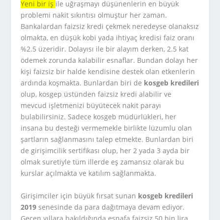
Yeni bir iş
ile uğraşmayı düşünenlerin en büyük
problemi nakit sıkıntısı olmuştur her zaman.
Bankalardan faizsiz kredi çekmek neredeyse olanaksız
olmakta, en düşük kobi yada ihtiyaç kredisi faiz oranı
%2.5 üzeridir. Dolayısı ile bir alayım derken, 2.5 kat
ödemek zorunda kalabilir esnaflar. Bundan dolayı her
kişi faizsiz bir halde kendisine destek olan etkenlerin
ardında koşmakta. Bunlardan biri de
kosgeb kredileri
olup, kosgep üstünden faizsiz kredi alabilir ve
mevcud işletmenizi büyütecek nakit parayı
bulabilirsiniz. Sadece kosgeb müdürlükleri, her
insana bu desteği vermemekle birlikte lüzumlu olan
şartların sağlanmasını talep etmekte. Bunlardan biri
de girişimcilik sertifikası olup, her 2 yada 3 ayda bir
olmak suretiyle tüm illerde eş zamansız olarak bu
kurslar açılmakta ve katılım sağlanmakta.
Girişimciler için büyük fırsat sunan
kosgeb kredileri
2019
senesinde da para dağıtmaya devam ediyor.
Geçen yıllara bakıldığında esnafa faizsiz 50 bin lira