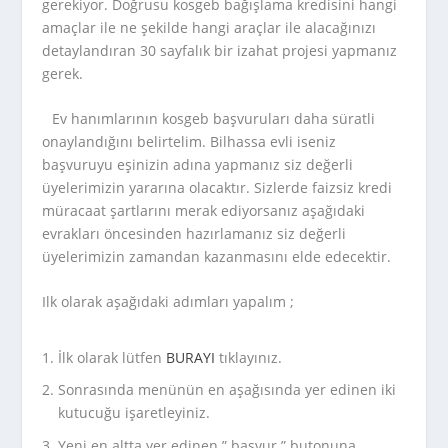
gerekiyor. Doğrusu kosgeb bağışlama kredisini hangi
amaçlar ile ne şekilde hangi araçlar ile alacağınızı
detaylandıran 30 sayfalık bir izahat projesi yapmanız
gerek.
Ev hanımlarının kosgeb başvuruları daha süratli
onaylandığını belirtelim. Bilhassa evli iseniz
başvuruyu eşinizin adına yapmanız siz değerli
üyelerimizin yararına olacaktır. Sizlerde faizsiz kredi
müracaat şartlarını merak ediyorsanız aşağıdaki
evrakları öncesinden hazırlamanız siz değerli
üyelerimizin zamandan kazanmasını elde edecektir.
Ilk olarak aşağıdaki adımları yapalım ;
İlk olarak lütfen
BURAYI
tıklayınız.
Sonrasında menünün en aşağısında yer edinen iki
kutucuğu işaretleyiniz.
Yeni en altta yer edinen ” başvur ” butonuna