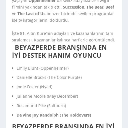
yaşayan
Oppenheimer
da sekiz adaylıkla Gertwig’in
filmini yakından takip etti.
Succession
,
The Bear
,
Beef
ve
The Last of Us
benzer biçimde sevilen programlar
ise tv kategorilerini doldurdu.
İşte 81. Altın Küre’nin adayları ve kazananlarının tam
sıralaması. Kazananlar kalınca harflerle görüntülendi.
BEYAZPERDE BRANŞINDA EN
İYI DESTEK HANIM OYUNCU
Emily Blunt (
Oppenheimer
)
Danielle Brooks (
The Color Purple
)
Jodie Foster (
Nyad
)
Julianne Moore (
May December
)
Rosamund Pike (
Saltburn
)
Da’Vine Joy Randolph (
The Holdovers
)
BEYAZPERDE BRANŞINDA EN İYI