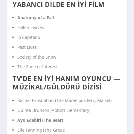
YABANCI DILDE EN İYI FILM
Anatomy of a Fall
Fallen Leaves
Io Capitano
Past Lives
Society of the Snow
The Zone of Interest
TV’DE EN İYI HANIM OYUNCU —
MÜZIKAL/GÜLDÜRÜ DIZISI
Rachel Brosnahan (
The Marvelous Mrs. Maisel
)
Quinta Brunson (
Abbott Elementary
)
Ayo Edebiri (
The Bear
)
Elle Fanning (
The Great
)