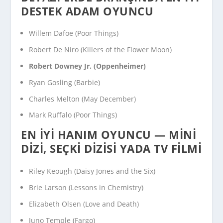
DESTEK ADAM OYUNCU
Willem Dafoe (
Poor Things
)
Robert De Niro (
Killers of the Flower Moon
)
Robert Downey Jr. (
Oppenheimer
)
Ryan Gosling (
Barbie
)
Charles Melton (
May December
)
Mark Ruffalo (
Poor Things
)
EN İYI HANIM OYUNCU — MINI
DIZI, SEÇKI DIZISI YADA TV FILMI
Riley Keough (
Daisy Jones and the Six
)
Brie Larson (
Lessons in Chemistry
)
Elizabeth Olsen (
Love and Death
)
Juno Temple (
Fargo
)