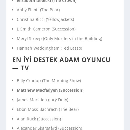
Elizabeth Debicki (
The Crown
)
Abby Elliott (
The Bear
)
Christina Ricci (
Yellowjackets
)
J. Smith Cameron (
Succession
)
Meryl Streep (
Only Murders in the Building
)
Hannah Waddingham (
Ted Lasso
)
EN İYI DESTEK ADAM OYUNCU
— TV
Billy Crudup (
The Morning Show
)
Matthew Macfadyen (
Succession
)
James Marsden (
Jury Duty
)
Ebon Moss-Bachrach (
The Bear
)
Alan Ruck (
Succession
)
Alexander Skarsgård (
Succession
)