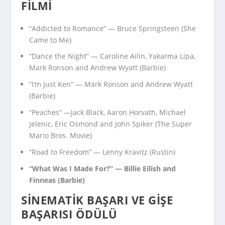
FILMI
“Addicted to Romance” — Bruce Springsteen (
She
Came to Me
)
“Dance the Night” — Caroline Ailin, Yakarma Lipa,
Mark Ronson and Andrew Wyatt (
Barbie
)
“I’m Just Ken” — Mark Ronson and Andrew Wyatt
(
Barbie
)
“Peaches” —Jack Black, Aaron Horvath, Michael
Jelenic, Eric Osmond and John Spiker (
The Super
Mario Bros. Movie
)
“Road to Freedom” — Lenny Kravitz (
Rustin
)
“What Was I Made For?” — Billie Eilish and
Finneas (
Barbie
)
SINEMATIK BAŞARI VE GIŞE
BAŞARISI ÖDÜLÜ