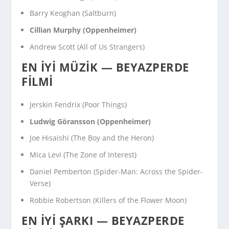
Barry Keoghan (
Saltburn
)
Cillian Murphy (
Oppenheimer
)
Andrew Scott (
All of Us Strangers
)
EN İYI MÜZIK — BEYAZPERDE
FILMI
Jerskin Fendrix (
Poor Things
)
Ludwig Göransson (
Oppenheimer
)
Joe Hisaishi (
The Boy and the Heron
)
Mica Levi (
The Zone of Interest
)
Daniel Pemberton (
Spider-Man: Across the Spider-
Verse
)
Robbie Robertson (
Killers of the Flower Moon
)
EN İYI ŞARKI — BEYAZPERDE