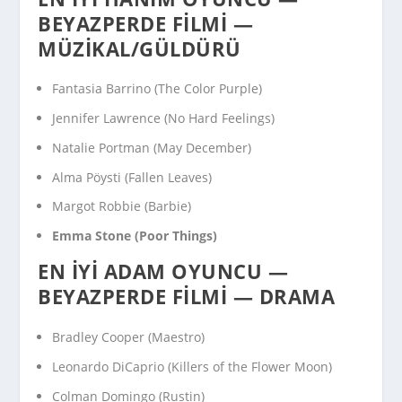
BEYAZPERDE FILMI —
MÜZIKAL/GÜLDÜRÜ
Fantasia Barrino (
The Color Purple
)
Jennifer Lawrence (
No Hard Feelings
)
Natalie Portman (
May December
)
Alma Pöysti (
Fallen Leaves
)
Margot Robbie (
Barbie
)
Emma Stone (
Poor Things
)
EN İYI ADAM OYUNCU —
BEYAZPERDE FILMI — DRAMA
Bradley Cooper (
Maestro
)
Leonardo DiCaprio (
Killers of the Flower Moon
)
Colman Domingo (
Rustin
)