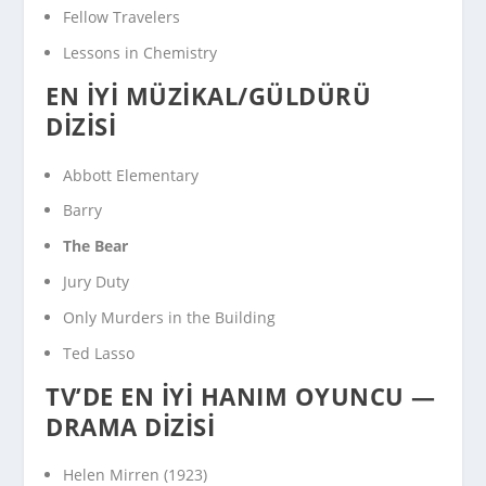
Fellow Travelers
Lessons in Chemistry
EN İYI MÜZIKAL/GÜLDÜRÜ
DIZISI
Abbott Elementary
Barry
The Bear
Jury Duty
Only Murders in the Building
Ted Lasso
TV’DE EN İYI HANIM OYUNCU —
DRAMA DIZISI
Helen Mirren (
1923
)