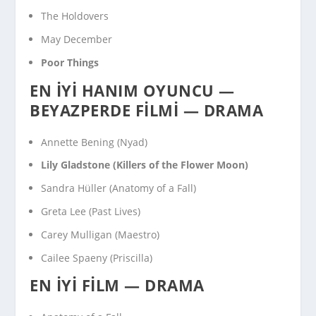
The Holdovers
May December
Poor Things
EN İYI HANIM OYUNCU —
BEYAZPERDE FILMI — DRAMA
Annette Bening (
Nyad
)
Lily Gladstone (
Killers of the Flower Moon
)
Sandra Hüller (
Anatomy of a Fall
)
Greta Lee (
Past Lives
)
Carey Mulligan (
Maestro
)
Cailee Spaeny (
Priscilla
)
EN İYI FILM — DRAMA