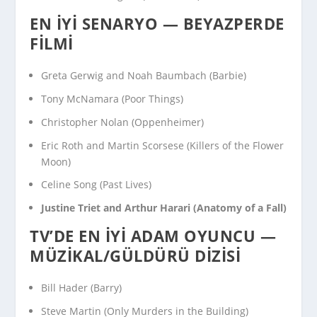
EN İYI SENARYO — BEYAZPERDE
FILMI
Greta Gerwig and Noah Baumbach (
Barbie
)
Tony McNamara (
Poor Things
)
Christopher Nolan (
Oppenheimer
)
Eric Roth and Martin Scorsese (
Killers of the Flower
Moon
)
Celine Song (
Past Lives
)
Justine Triet and Arthur Harari (
Anatomy of a Fall
)
TV’DE EN İYI ADAM OYUNCU —
MÜZIKAL/GÜLDÜRÜ DIZISI
Bill Hader (
Barry
)
Steve Martin (
Only Murders in the Building
)