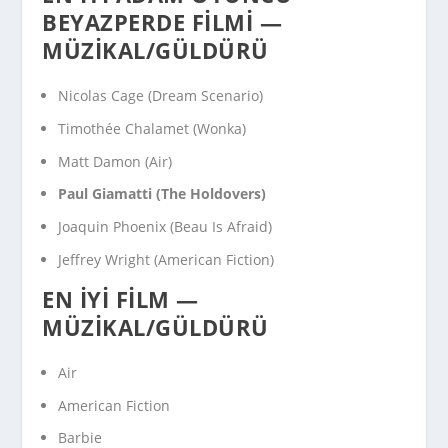
BEYAZPERDE FILMI —
MÜZIKAL/GÜLDÜRÜ
Nicolas Cage (
Dream Scenario
)
Timothée Chalamet (
Wonka
)
Matt Damon (
Air
)
Paul Giamatti (
The Holdovers
)
Joaquin Phoenix (
Beau Is Afraid
)
Jeffrey Wright (
American Fiction
)
EN İYI FILM —
MÜZIKAL/GÜLDÜRÜ
Air
American Fiction
Barbie