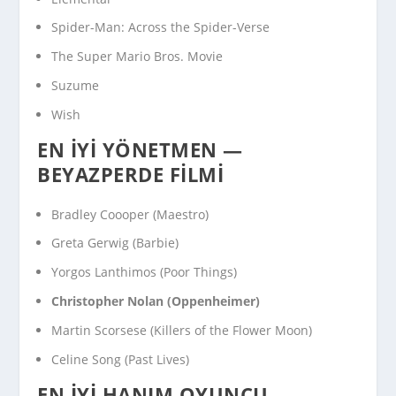
Spider-Man: Across the Spider-Verse
The Super Mario Bros. Movie
Suzume
Wish
EN İYI YÖNETMEN —
BEYAZPERDE FILMI
Bradley Coooper (
Maestro
)
Greta Gerwig (
Barbie
)
Yorgos Lanthimos (
Poor Things
)
Christopher Nolan (
Oppenheimer
)
Martin Scorsese (
Killers of the Flower Moon
)
Celine Song (
Past Lives
)
EN İYI HANIM OYUNCU —