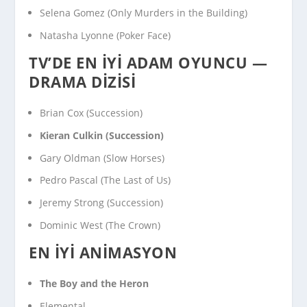
Selena Gomez (
Only Murders in the Building
)
Natasha Lyonne (
Poker Face
)
TV’DE EN İYI ADAM OYUNCU —
DRAMA DIZISI
Brian Cox (
Succession
)
Kieran Culkin (
Succession
)
Gary Oldman (
Slow Horses
)
Pedro Pascal (
The Last of Us
)
Jeremy Strong (
Succession
)
Dominic West (
The Crown
)
EN İYI ANIMASYON
The Boy and the Heron
Elemental