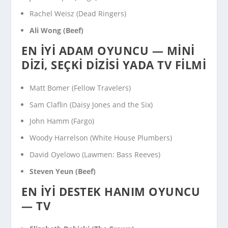
Rachel Weisz (
Dead Ringers
)
Ali Wong (
Beef
)
EN İYI ADAM OYUNCU — MINI
DIZI, SEÇKI DIZISI YADA TV FILMI
Matt Bomer (
Fellow Travelers
)
Sam Claflin (
Daisy Jones and the Six
)
John Hamm (
Fargo
)
Woody Harrelson (
White House Plumbers
)
David Oyelowo (
Lawmen: Bass Reeves
)
Steven Yeun (
Beef
)
EN İYI DESTEK HANIM OYUNCU
— TV