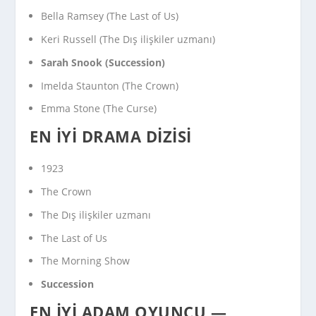
Bella Ramsey (
The Last of Us
)
Keri Russell (
The Dış ilişkiler uzmanı
)
Sarah Snook (
Succession
)
Imelda Staunton (
The Crown
)
Emma Stone (
The Curse
)
EN İYI DRAMA DIZISI
1923
The Crown
The Dış ilişkiler uzmanı
The Last of Us
The Morning Show
Succession
EN İYI ADAM OYUNCU —