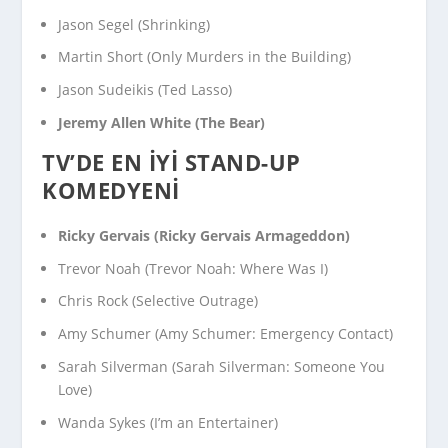
Jason Segel (
Shrinking
)
Martin Short (
Only Murders in the Building
)
Jason Sudeikis (
Ted Lasso
)
Jeremy Allen White (
The Bear
)
TV’DE EN İYI STAND-UP
KOMEDYENI
Ricky Gervais (
Ricky Gervais Armageddon
)
Trevor Noah (
Trevor Noah: Where Was I
)
Chris Rock (
Selective Outrage
)
Amy Schumer (
Amy Schumer: Emergency Contact
)
Sarah Silverman (
Sarah Silverman: Someone You
Love
)
Wanda Sykes (
I’m an Entertainer
)