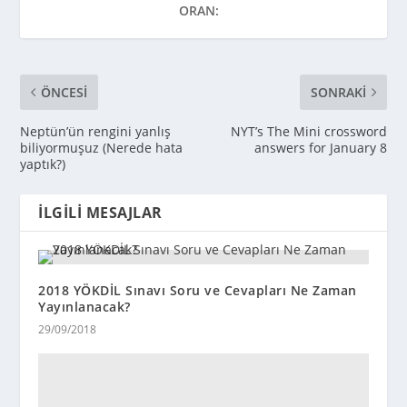
ORAN:
ÖNCESI
SONRAKI
Neptün’ün rengini yanlış
NYT’s The Mini crossword
biliyormuşuz (Nerede hata
answers for January 8
yaptık?)
İLGILI MESAJLAR
2018 YÖKDİL Sınavı Soru ve Cevapları Ne Zaman
Yayınlanacak?
29/09/2018