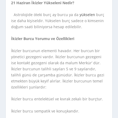
21 Haziran İkizler Yükseleni Nedir?
Astrolojide öteki burç ay burcu ya da
yükselen
burç
ise daha kişiseldir. Yükselen burç sadece o kimsenin
doğum saati biliniyorsa hesap edilebilir.
İkizler Burcu Yorumu ve Özellikleri
İkizler burcunun elementi havadır. Her burcun bir
yönetici gezegeni vardır. İkizler burcunun gezegeni
ise kontakt gezegeni olarak da malum Merkür’ dür.
İkizler burcunun talihli sayıları 5 ve 9 sayılarıdır,
talihli günü de çarşamba günüdür. İkizler burcu gezi
etmekten büyük keyif alırlar. İkizler burcunun temel
özellikleri şunlardır:
İkizler burcu entelektüel ve kıvrak zekalı bir burçtur.
İkizler burcu sempatik ve konuşkandır.