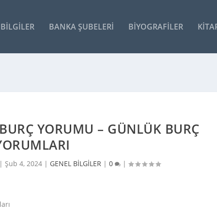
BILGILER
BANKA ŞUBELERI
BIYOGRAFILER
KITA
R BURÇ YORUMU – GÜNLÜK BURÇ
YORUMLARI
 |
Şub 4, 2024
|
GENEL BİLGİLER
|
0
|