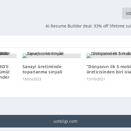
SO
AI Resume Builder deal: 93% off lifetime su
D’li
Sanayi üretiminde
“Dünyanın ilk 5 mobi
lümü!
toparlanma sinyali
üreticisinden biri ol
inder
18/05/2023
15/10/2021
ustbilgi.com