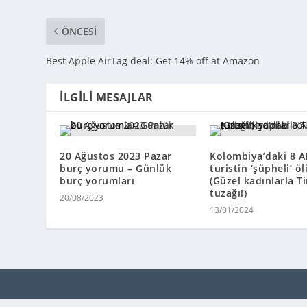
ÖNCESI
Best Apple AirTag deal: Get 14% off at Amazon
İLGILI MESAJLAR
20 Ağustos 2023 Pazar
Kolombiya’daki 8 AB
burç yorumu – Günlük
turistin ‘şüpheli’ ö
burç yorumları
(Güzel kadınlarla T
tuzağı!)
20/08/2023
13/01/2024