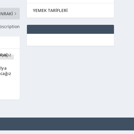
YEMEK TARİFLERİ
NRAKI
bscription
lya
acağız