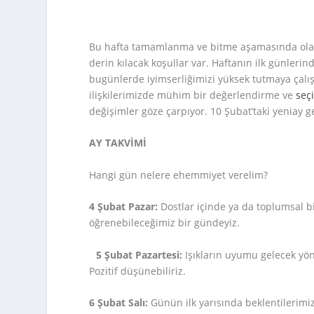
Bu hafta tamamlanma ve bitme aşamasında olan 
derin kılacak koşullar var. Haftanın ilk günlerin
bugünlerde iyimserliğimizi yüksek tutmaya çalış
ilişkilerimizde mühim bir değerlendirme ve
seç
değişimler göze çarpıyor. 10 Şubat’taki yeniay 
AY TAKVİMİ
Hangi gün nelere ehemmiyet verelim?
4 Şubat Pazar:
Dostlar içinde ya da toplumsal bi
öğrenebileceğimiz bir gündeyiz.
5 Şubat Pazartesi:
Işıkların uyumu gelecek yö
Pozitif düşünebiliriz.
6 Şubat Salı:
Günün ilk yarısında beklentilerimi