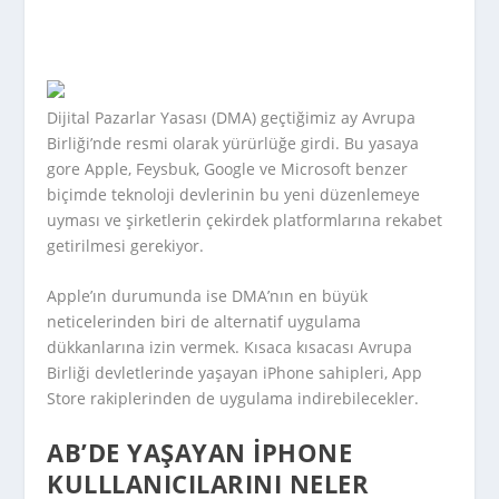
Dijital Pazarlar Yasası (DMA) geçtiğimiz ay Avrupa
Birliği’nde resmi olarak yürürlüğe girdi. Bu yasaya
gore Apple, Feysbuk, Google ve Microsoft benzer
biçimde teknoloji devlerinin bu yeni düzenlemeye
uyması ve şirketlerin çekirdek platformlarına rekabet
getirilmesi gerekiyor.
Apple’ın durumunda ise DMA’nın en büyük
neticelerinden biri de alternatif uygulama
dükkanlarına izin vermek. Kısaca kısacası Avrupa
Birliği devletlerinde yaşayan iPhone sahipleri, App
Store rakiplerinden de uygulama indirebilecekler.
AB’DE YAŞAYAN IPHONE
KULLLANICILARINI NELER