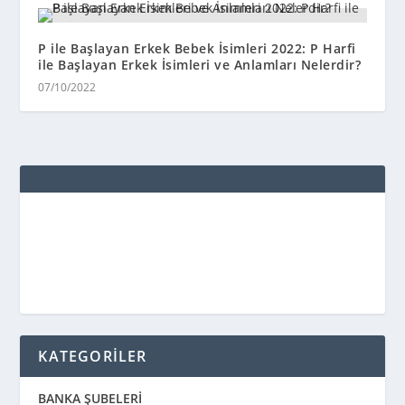
P ile Başlayan Erkek Bebek İsimleri 2022: P Harfi
ile Başlayan Erkek İsimleri ve Anlamları Nelerdir?
07/10/2022
KATEGORİLER
BANKA ŞUBELERİ