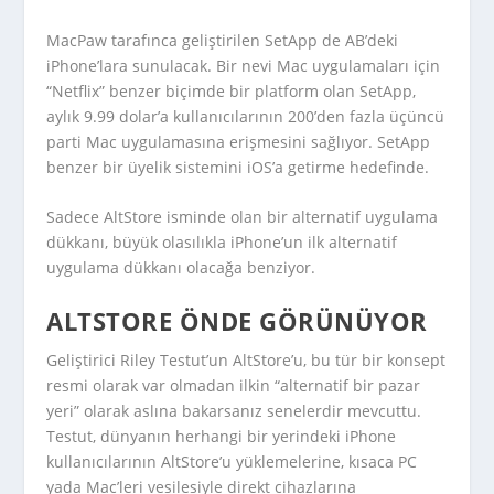
MacPaw tarafınca geliştirilen SetApp de AB’deki
iPhone’lara sunulacak. Bir nevi Mac uygulamaları için
“Netflix” benzer biçimde bir platform olan SetApp,
aylık 9.99 dolar’a kullanıcılarının 200’den fazla üçüncü
parti Mac uygulamasına erişmesini sağlıyor. SetApp
benzer bir üyelik sistemini iOS’a getirme hedefinde.
Sadece AltStore isminde olan bir alternatif uygulama
dükkanı, büyük olasılıkla iPhone’un ilk alternatif
uygulama dükkanı olacağa benziyor.
ALTSTORE ÖNDE GÖRÜNÜYOR
Geliştirici Riley Testut’un AltStore’u, bu tür bir konsept
resmi olarak var olmadan ilkin “alternatif bir pazar
yeri” olarak aslına bakarsanız senelerdir mevcuttu.
Testut, dünyanın herhangi bir yerindeki iPhone
kullanıcılarının AltStore’u yüklemelerine, kısaca PC
yada Mac’leri vesilesiyle direkt cihazlarına