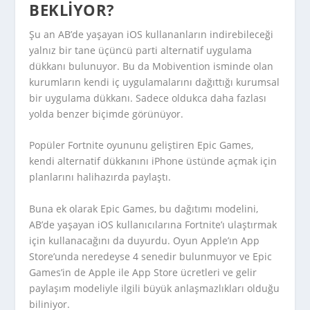
BEKLIYOR?
Şu an AB’de yaşayan iOS kullananların indirebileceği
yalnız bir tane üçüncü parti alternatif uygulama
dükkanı bulunuyor. Bu da Mobivention isminde olan
kurumların kendi iç uygulamalarını dağıttığı kurumsal
bir uygulama dükkanı. Sadece oldukca daha fazlası
yolda benzer biçimde görünüyor.
Popüler
Fortnite
oyununu geliştiren Epic Games,
kendi alternatif dükkanını iPhone üstünde açmak için
planlarını halihazırda paylaştı.
Buna ek olarak Epic Games, bu dağıtımı modelini,
AB’de yaşayan iOS kullanıcılarına Fortnite’ı ulaştırmak
için kullanacağını da duyurdu. Oyun Apple’ın App
Store’unda neredeyse 4 senedir bulunmuyor ve Epic
Games’in de Apple ile App Store ücretleri ve gelir
paylaşım modeliyle ilgili büyük anlaşmazlıkları olduğu
biliniyor.