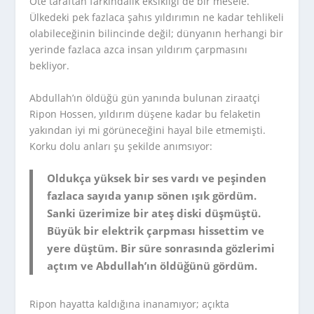
Öte taraftan farkındalık eksikliği de bir mesele.
Ülkedeki pek fazlaca şahıs yıldırımın ne kadar tehlikeli
olabileceğinin bilincinde değil; dünyanın herhangi bir
yerinde fazlaca azca insan yıldırım çarpmasını
bekliyor.
Abdullah’ın öldüğü gün yanında bulunan ziraatçi
Ripon Hossen, yıldırım düşene kadar bu felaketin
yakından iyi mi görüneceğini hayal bile etmemişti.
Korku dolu anları şu şekilde anımsıyor:
Oldukça yüksek bir ses vardı ve peşinden
fazlaca sayıda yanıp sönen ışık gördüm.
Sanki üzerimize bir ateş diski düşmüştü.
Büyük bir elektrik çarpması hissettim ve
yere düştüm. Bir süre sonrasında gözlerimi
açtım ve Abdullah’ın öldüğünü gördüm.
Ripon hayatta kaldığına inanamıyor; açıkta