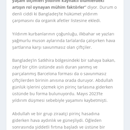
yaşam biçimleri yıldırım kaynaklı ölümlerdeki
artışın rol oynayan mühim faktörler”
diyor. Durum o
denli ciddi ki Bangladeş’te hükümet yıldırım
çarpmasını da organik afetler listesine ekledi.
Yıldırım kurbanlarının çoğunluğu, ilkbahar ve yazları
yağmurlu muson aylarında tarlalarda çalışırken hava
şartlarına karşı savunmasız olan çiftçiler.
Bangladeş’in Satkhira bölgesindeki bir sahaya bakan,
zayıf bir çitin üstünde asılı duran yanmış ve
parçalanmış Barcelona forması da o savunmasız
çiftçilerden birinin anısına orada duruyor. Abdullah
günlük işlerini çözmek için pirinç tarlasına giderken
üstünde bu forma bulunuyordu. Mayıs 2023’te
yıldırım düşmesi sebebiyle yaşamını kaybetmişti.
Abdullah ve bir grup ziraatçi pirinç hasadına
giderken hava aydınlık ve güneşliydi. Öğleden
sonrasında şiddetli fırtına başladı ve üstüne bir