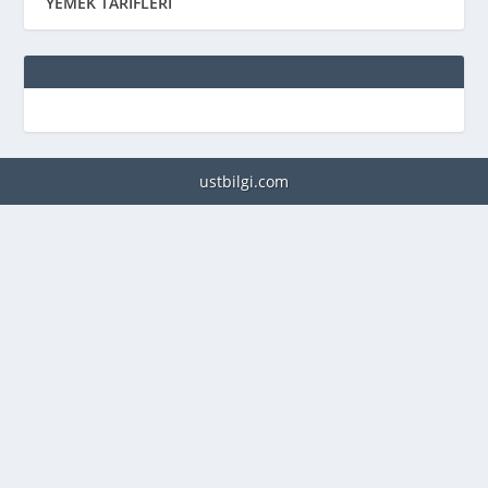
YEMEK TARİFLERİ
ustbilgi.com