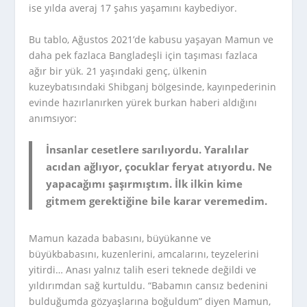
ise yılda averaj 17 şahıs yaşamını kaybediyor.
Bu tablo, Ağustos 2021’de kabusu yaşayan Mamun ve
daha pek fazlaca Bangladeşli için taşıması fazlaca
ağır bir yük. 21 yaşındaki genç, ülkenin
kuzeybatısındaki Shibganj bölgesinde, kayınpederinin
evinde hazırlanırken yürek burkan haberi aldığını
anımsıyor:
İnsanlar cesetlere sarılıyordu. Yaralılar
acıdan ağlıyor, çocuklar feryat atıyordu. Ne
yapacağımı şaşırmıştım. İlk ilkin kime
gitmem gerektiğine bile karar veremedim.
Mamun kazada babasını, büyükanne ve
büyükbabasını, kuzenlerini, amcalarını, teyzelerini
yitirdi… Anası yalnız talih eseri teknede değildi ve
yıldırımdan sağ kurtuldu. “Babamın cansız bedenini
bulduğumda gözyaşlarına boğuldum” diyen Mamun,