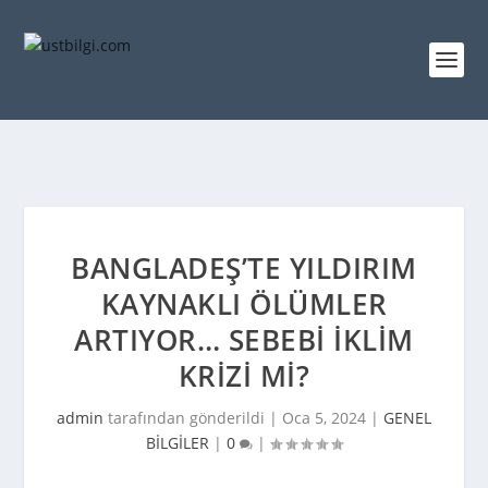
BANGLADEŞ’TE YILDIRIM
KAYNAKLI ÖLÜMLER
ARTIYOR… SEBEBI IKLIM
KRIZI MI?
admin
tarafından gönderildi |
Oca 5, 2024
|
GENEL
BİLGİLER
|
0
|