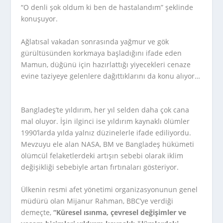
“O denli şok oldum ki ben de hastalandım” şeklinde
konuşuyor.
Ağlatısal vakadan sonrasında yağmur ve gök
gürültüsünden korkmaya başladığını ifade eden
Mamun, düğünü için hazırlattığı yiyecekleri cenaze
evine taziyeye gelenlere dağıttıklarını da konu alıyor…
Bangladeş’te yıldırım, her yıl selden daha çok cana
mal oluyor. İşin ilginci ise yıldırım kaynaklı ölümler
1990’larda yılda yalnız düzinelerle ifade ediliyordu.
Mevzuyu ele alan NASA, BM ve Bangladeş hükümeti
ölümcül felaketlerdeki artışın sebebi olarak iklim
değişikliği sebebiyle artan fırtınaları gösteriyor.
Ülkenin resmi afet yönetimi organizasyonunun genel
müdürü olan Mijanur Rahman, BBC’ye verdiği
demeçte,
“Küresel ısınma, çevresel değişimler ve