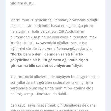
yıldırım düştü.
Merhumun 30 senelik eşi Rehana’yla yaşamış olduğu
tek odalı evin haricinde, hasat etmiş olduğu pirinç
hala yığınlar halinde yatıyor. Çift Abdullah’ın
ölümünden kısa bir süre ilkin evlerini büyütebilmek
kredi çekmişti. 14 yaşındaki oğulları Mesut ise
eğitimini sürdürüyor. Anne Rehana gözyaşlarıyla,
“Korku beni o denli derinden sarstı ki artık
gökyüzünde bir bulut görsem oğlumun dışarı
çıkmasına bile cesaret edemiyorum”
diyor.
Yıldırım, öteki ülkelerde de büyüyen bir kaygı deposu;
son yıllarda artış görülen sadece bir takım girişim
yardımıyla ölüm sayısında mühim bir azalma elde
edilmiş komşu Hindistan da dahil…
Can kaybı sayısını azaltmak için Bangladeş de daha
çok çaba göstermek istiyor. Aktivistler, bilhassa