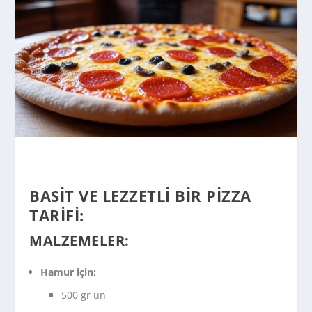
BASIT VE LEZZETLI BIR PIZZA
TARIFI:
MALZEMELER:
Hamur için:
500 gr un