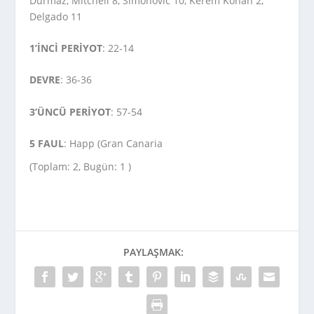
Durmaz, Mitchell 8, Simonovic 10, Kerem Konan 2,
Delgado 11
1’İNCİ PERİYOT
: 22-14
DEVRE
: 36-36
3’ÜNCÜ PERİYOT
: 57-54
5 FAUL
: Happ (Gran Canaria
(Toplam: 2, Bugün: 1 )
PAYLAŞMAK: