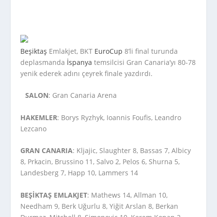
Beşiktaş
Emlakjet, BKT
EuroCup
8’li final turunda
deplasmanda
İspanya
temsilcisi Gran Canaria’yı 80-78
yenik ederek adını çeyrek finale yazdırdı.
SALON
: Gran Canaria Arena
HAKEMLER
: Borys Ryzhyk, Ioannis Foufis, Leandro
Lezcano
GRAN CANARIA
: Kljajic, Slaughter 8, Bassas 7, Albicy
8, Prkacin, Brussino 11, Salvo 2, Pelos 6, Shurna 5,
Landesberg 7, Happ 10, Lammers 14
BEŞİKTAŞ EMLAKJET
: Mathews 14, Allman 10,
Needham 9, Berk Uğurlu 8, Yiğit Arslan 8, Berkan