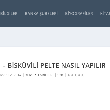
BILGILER
BANKA ŞUBELERI
BIYOGRAFILER
KITA
 – BISKÜVILI PELTE NASIL YAPILIR
|
Mar 12, 2014
|
YEMEK TARİFLERİ
|
0
|