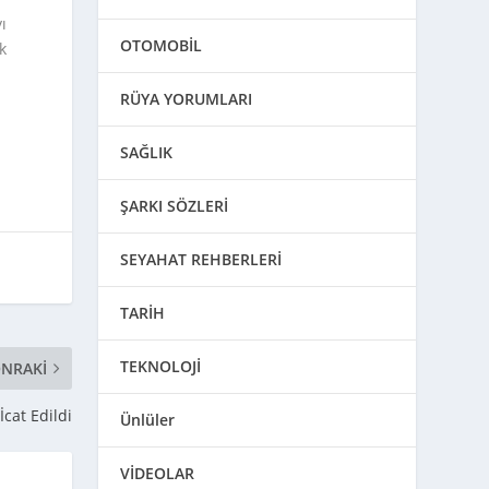
ı
OTOMOBİL
ak
RÜYA YORUMLARI
SAĞLIK
ŞARKI SÖZLERİ
SEYAHAT REHBERLERİ
TARİH
TEKNOLOJİ
NRAKI
cat Edildi
Ünlüler
VİDEOLAR