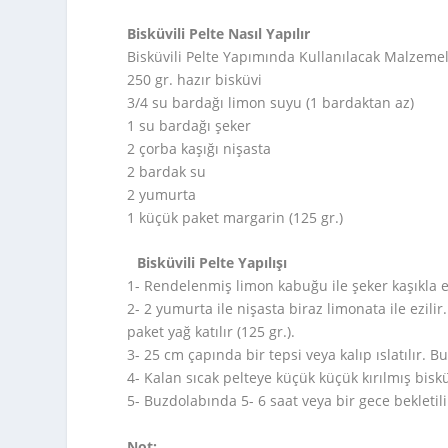
Bisküvili Pelte Nasıl Yapılır
Bisküvili Pelte Yapımında Kullanılacak Malzeme
250 gr. hazır bisküvi
3/4 su bardağı limon suyu (1 bardaktan az)
1 su bardağı şeker
2 çorba kaşığı nişasta
2 bardak su
2 yumurta
1 küçük paket margarin (125 gr.)
Bisküvili Pelte Yapılışı
1- Rendelenmiş limon kabuğu ile şeker kaşıkla ezi
2- 2 yumurta ile nişasta biraz limonata ile ezilir
paket yağ katılır (125 gr.).
3- 25 cm çapında bir tepsi veya kalıp ıslatılır. B
4- Kalan sıcak pelteye küçük küçük kırılmış bisküvi
5- Buzdolabında 5- 6 saat veya bir gece bekletili
Not: