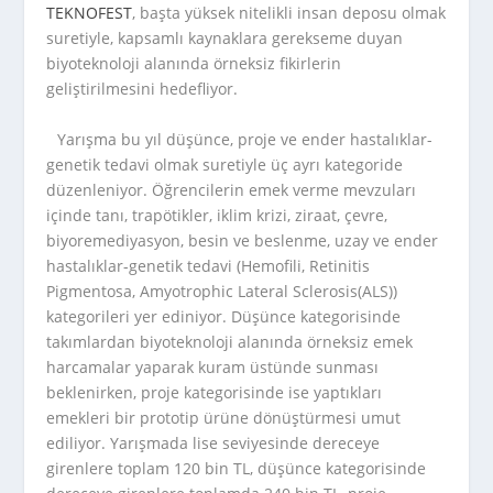
TEKNOFEST
, başta yüksek nitelikli insan deposu olmak
suretiyle, kapsamlı kaynaklara gerekseme duyan
biyoteknoloji alanında örneksiz fikirlerin
geliştirilmesini hedefliyor.
Yarışma bu yıl düşünce, proje ve ender hastalıklar-
genetik tedavi olmak suretiyle üç ayrı kategoride
düzenleniyor. Öğrencilerin emek verme mevzuları
içinde tanı, trapötikler, iklim krizi, ziraat, çevre,
biyoremediyasyon, besin ve beslenme, uzay ve ender
hastalıklar-genetik tedavi (Hemofili, Retinitis
Pigmentosa, Amyotrophic Lateral Sclerosis(ALS))
kategorileri yer ediniyor. Düşünce kategorisinde
takımlardan biyoteknoloji alanında örneksiz emek
harcamalar yaparak kuram üstünde sunması
beklenirken, proje kategorisinde ise yaptıkları
emekleri bir prototip ürüne dönüştürmesi umut
ediliyor. Yarışmada lise seviyesinde dereceye
girenlere toplam 120 bin TL, düşünce kategorisinde