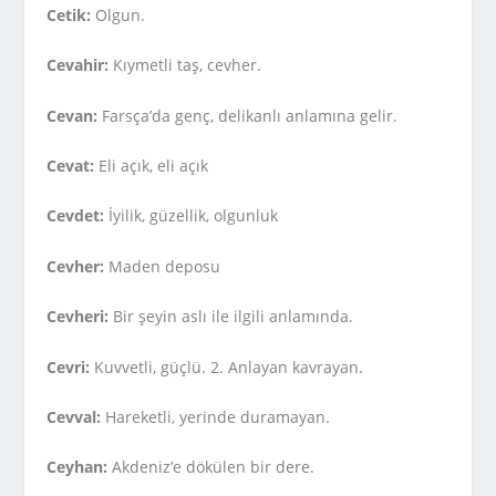
Cetik:
Olgun.
Cevahir:
Kıymetli taş, cevher.
Cevan:
Farsça’da genç, delikanlı anlamına gelir.
Cevat:
Eli açık, eli açık
Cevdet:
İyilik, güzellik, olgunluk
Cevher:
Maden deposu
Cevheri:
Bir şeyin aslı ile ilgili anlamında.
Cevri:
Kuvvetli, güçlü. 2. Anlayan kavrayan.
Cevval:
Hareketli, yerinde duramayan.
Ceyhan:
Akdeniz’e dökülen bir dere.