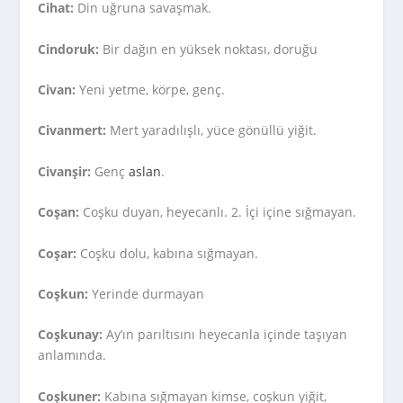
Cihat:
Din uğruna savaşmak.
Cindoruk:
Bir dağın en yüksek noktası, doruğu
Civan:
Yeni yetme, körpe, genç.
Civanmert:
Mert yaradılışlı, yüce gönüllü yiğit.
Civanşir:
Genç
aslan
.
Coşan:
Coşku duyan, heyecanlı. 2. İçi içine sığmayan.
Coşar:
Coşku dolu, kabına sığmayan.
Coşkun:
Yerinde durmayan
Coşkunay:
Ay’ın parıltısını heyecanla içinde taşıyan
anlamında.
Coşkuner:
Kabına sığmayan kimse, coşkun yiğit,