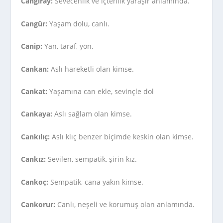
Cangiray:
Sevecenlik ve içtenlik yaraşır anlamında.
Cangür:
Yaşam dolu, canlı.
Canip:
Yan, taraf, yön.
Cankan:
Aslı hareketli olan kimse.
Cankat:
Yaşamına can ekle, sevinçle dol
Cankaya:
Aslı sağlam olan kimse.
Cankılıç:
Aslı klıç benzer biçimde keskin olan kimse.
Cankız:
Sevilen, sempatik, şirin kız.
Cankoç:
Sempatik, cana yakın kimse.
Cankorur:
Canlı, neşeli ve korumuş olan anlamında.