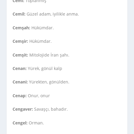
Cemi:
Toplanmış
Cemil:
Güzel adam, iyilikle anma.
Cemşah:
Hükümdar.
Cemşir:
Hükümdar.
Cemşit:
Mitolojide İran şahı.
Cenan:
Yürek, gönül kalp
Cenani:
Yürekten, gönülden.
Cenap:
Onur, onur
Cengaver:
Savaşçı, bahadır.
Cengel:
Orman.