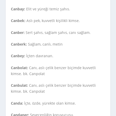
Canbay:
Elit ve yüreği temiz şahıs.
Canbek:
Aslı pek, kuvvetli kişilikli kimse.
Canber:
Sert şahıs, sağlam şahıs, canı sağlam.
Canberk:
Sağlam, canlı, metin
Canbey:
İçten davranan.
Canbolat:
Canı, aslı çelik benzer biçimde kuvvetli
kimse. bk. Canpolat
Canbulat:
Canı, aslı çelik benzer biçimde kuvvetli
kimse. bk. Canpolat
Canda:
İçte, özde, yürekte olan kimse.
Candaner:
Sevecenliğin koruyucusu.