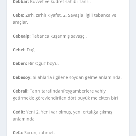
Cebbar:
Kuvvet ve kudret sahibi Tanrı.
Cebe:
Zırh, zırhlı kıyafet. 2. Savaşla ilgili tabanca ve
araçlar.
Cebealp:
Tabanca kuşanmış savaşçı.
Cebel:
Dağ.
Ceben:
Bir Oğuz boy’u.
Cebesoy:
Silahlarla ilgilene soydan gelme anlamında.
Cebrail:
Tanrı tarafındanPeygamberlere vahiy
getirmekle görevlendirilen dört büyük melekten biri
Cedit:
Yeni 2. Yeni var olmuş, yeni ortalığa çıkmış
anlamında
Cefa:
Sorun, zahmet.