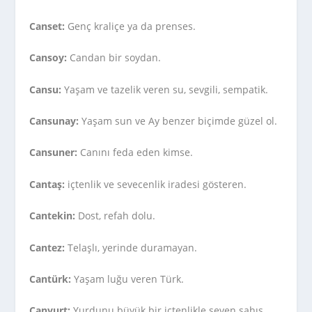
Canset:
Genç kraliçe ya da prenses.
Cansoy:
Candan bir soydan.
Cansu:
Yaşam ve tazelik veren su, sevgili, sempatik.
Cansunay:
Yaşam sun ve Ay benzer biçimde güzel ol.
Cansuner:
Canını feda eden kimse.
Cantaş:
içtenlik ve sevecenlik iradesi gösteren.
Cantekin:
Dost, refah dolu.
Cantez:
Telaşlı, yerinde duramayan.
Cantürk:
Yaşam luğu veren Türk.
Canyurt:
Yurdunu büyük bir içtenlikle seven şahıs