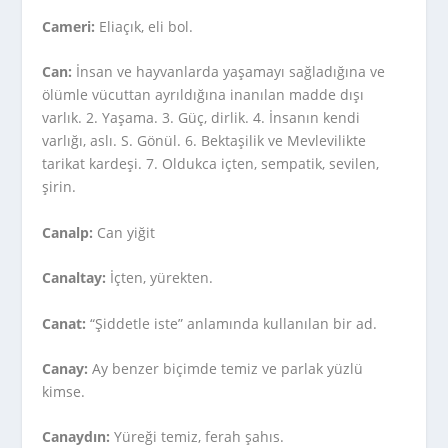
Cameri:
Eliaçık, eli bol.
Can:
İnsan ve hayvanlarda yaşamayı sağladığına ve
ölümle vücuttan ayrıldığına inanılan madde dışı
varlık. 2. Yaşama. 3. Güç, dirlik. 4. İnsanın kendi
varlığı, aslı. S. Gönül. 6. Bektaşilik ve Mevlevilikte
tarikat kardeşi. 7. Oldukca içten, sempatik, sevilen,
şirin.
Canalp:
Can yiğit
Canaltay:
İçten, yürekten.
Canat:
“Şiddetle iste” anlamında kullanılan bir ad.
Canay:
Ay benzer biçimde temiz ve parlak yüzlü
kimse.
Canaydın:
Yüreği temiz, ferah şahıs.