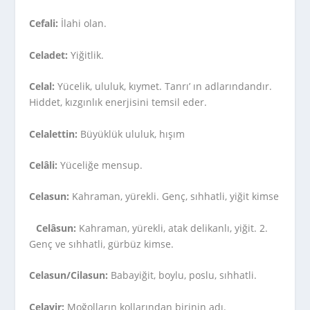
Cefali:
İlahi olan.
Celadet:
Yiğitlik.
Celal:
Yücelik, ululuk, kıymet. Tanrı’ ın adlarındandır.
Hiddet, kızgınlık enerjisini temsil eder.
Celalettin:
Büyüklük ululuk, hışım
Celâli:
Yüceliğe mensup.
Celasun:
Kahraman, yürekli. Genç, sıhhatli, yiğit kimse
Celâsun:
Kahraman, yürekli, atak delikanlı, yiğit. 2.
Genç ve sıhhatli, gürbüz kimse.
Celasun/Cilasun:
Babayiğit, boylu, poslu, sıhhatli.
Celayir:
Moğolların kollarından birinin adı.