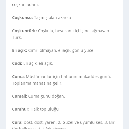
coşkun adam.
Coşkunsu:
Taşmış olan akarsu
Coşkuntürk:
Coşkulu, heyecanlı içi içine sığmayan
Türk.
Eli açık:
Cimri olmayan, eliaçık, gönlü yüce
Cudi:
Eli açık, eli açık.
Cuma:
Müslümanlar için haftanın mukaddes günü.
Toplanma manasına gelir.
Cumali:
Cuma günü doğan.
Cumhur:
Halk topluluğu
Cura:
Dost, dost, yaren. 2. Güzel ve uyumlu ses. 3. Bir
tür halk sazı. 4. Ufak atmaca.