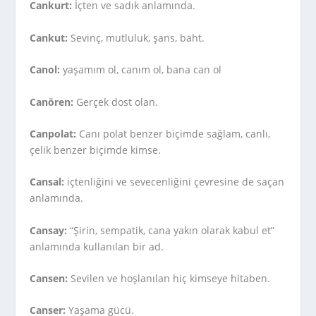
Cankurt:
İçten ve sadık anlamında.
Cankut:
Sevinç, mutluluk, şans, baht.
Canol:
yaşamım ol, canım ol, bana can ol
Canören:
Gerçek dost olan.
Canpolat:
Canı polat benzer biçimde sağlam, canlı,
çelik benzer biçimde kimse.
Cansal:
içtenliğini ve sevecenliğini çevresine de saçan
anlamında.
Cansay:
“Şirin, sempatik, cana yakın olarak kabul et”
anlamında kullanılan bir ad.
Cansen:
Sevilen ve hoşlanılan hiç kimseye hitaben.
Canser:
Yaşama gücü.