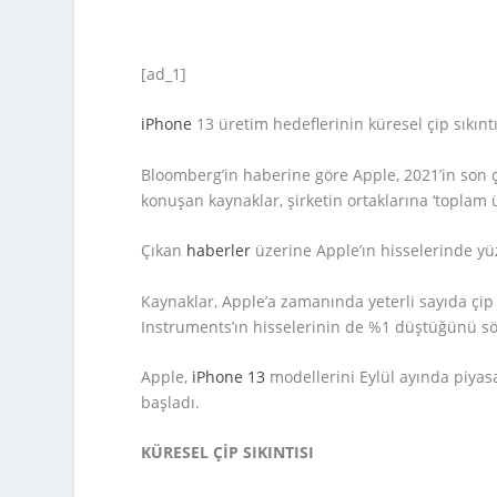
[ad_1]
iPhone
13 üretim hedeflerinin küresel çip sıkın
Bloomberg’in haberine göre Apple, 2021’in son
konuşan kaynaklar, şirketin ortaklarına ‘toplam ü
Çıkan
haberler
üzerine Apple’ın hisselerinde y
Kaynaklar, Apple’a zamanında yeterli sayıda çip
Instruments’ın hisselerinin de %1 düştüğünü sö
Apple,
iPhone 13
modellerini Eylül ayında piyasay
başladı.
KÜRESEL ÇİP SIKINTISI