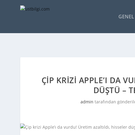
GENEL 
ÇIP KRIZI APPLE’I DA V
DÜŞTÜ – T
admin
tarafından gönderil