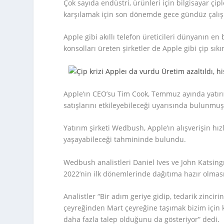
Çok sayıda endüstri, ürünleri için bilgisayar çipl
karşılamak için son dönemde gece gündüz çalış
Apple gibi akıllı telefon üreticileri dünyanın e
konsolları üreten şirketler de Apple gibi çip sı
Apple’ın CEO’su Tim Cook, Temmuz ayında yatırım
satışlarını etkileyebileceği uyarısında bulunmuş
Yatırım şirketi Wedbush, Apple’ın alışverişin hı
yaşayabileceği tahmininde bulundu.
Wedbush analistleri Daniel Ives ve John Katsingris,
2022’nin ilk dönemlerinde dağıtıma hazır olmasın
Analistler “Bir adım geriye gidip, tedarik zinciri
çeyreğinden Mart çeyreğine taşımak bizim için ka
daha fazla talep olduğunu da gösteriyor” dedi.