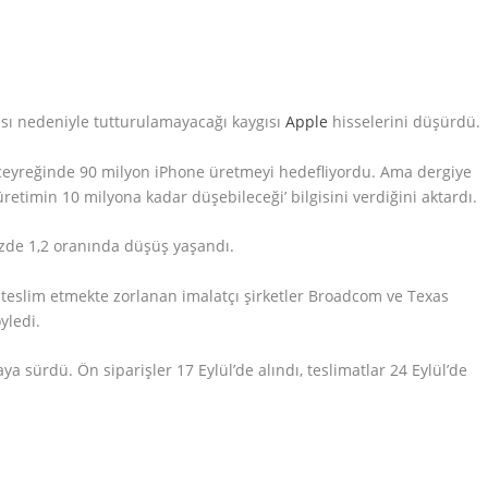
tısı nedeniyle tutturulamayacağı kaygısı
Apple
hisselerini düşürdü.
 çeyreğinde 90 milyon iPhone üretmeyi hedefliyordu. Ama dergiye
retimin 10 milyona kadar düşebileceği’ bilgisini verdiğini aktardı.
üzde 1,2 oranında düşüş yaşandı.
 teslim etmekte zorlanan imalatçı şirketler Broadcom ve Texas
yledi.
a sürdü. Ön siparişler 17 Eylül’de alındı, teslimatlar 24 Eylül’de