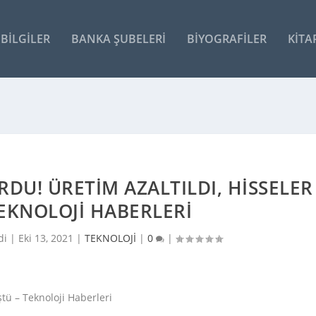
BILGILER
BANKA ŞUBELERI
BIYOGRAFILER
KITA
URDU! ÜRETIM AZALTILDI, HISSELER
EKNOLOJI HABERLERI
di |
Eki 13, 2021
|
TEKNOLOJİ
|
0
|