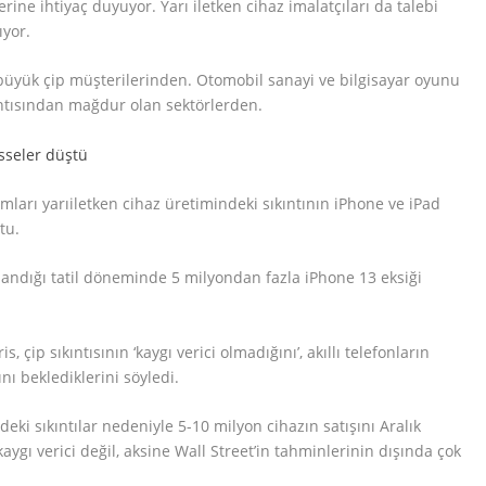
erine ihtiyaç duyuyor. Yarı iletken cihaz imalatçıları da talebi
ıyor.
n büyük çip müşterilerinden. Otomobil sanayi ve bilgisayar oyunu
kıntısından mağdur olan sektörlerden.
ları yarıiletken cihaz üretimindeki sıkıntının iPhone ve iPad
tu.
zlandığı tatil döneminde 5 milyondan fazla iPhone 13 eksiği
 çip sıkıntısının ‘kaygı verici olmadığını’, akıllı telefonların
ı beklediklerini söyledi.
ndeki sıkıntılar nedeniyle 5-10 milyon cihazın satışını Aralık
ygı verici değil, aksine Wall Street’in tahminlerinin dışında çok