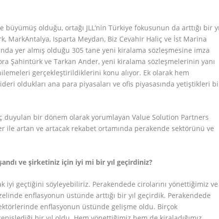
’de büyümüş olduğu, ortağı JLL’nin Türkiye fokusunun da arttığı bir yı
k, MarkAntalya, Isparta Meydan, Biz Cevahir Haliç ve İst Marina
ında yer almış olduğu 305 tane yeni kiralama sözleşmesine imza
Dora Şahintürk ve Tarkan Ander, yeni kiralama sözleşmelerinin yanı
lemeleri gerçekleştirildiklerini konu alıyor. Ek olarak hem
ideri oldukları ana para piyasaları ve ofis piyasasında yetiştikleri bi
iyaç duyulan bir dönem olarak yorumlayan Value Solution Partners
r ile artan ve artacak rekabet ortamında perakende sektörünü ve
dı ve şirketiniz için iyi mi bir yıl geçirdiniz?
yi geçtiğini söyleyebiliriz. Perakendede cirolarını yönettiğimiz ve
elinde enflasyonun üstünde arttığı bir yıl geçirdik. Perakendede
il sektörlerinde enflasyonun üstünde gelişme oldu. Birçok
işlediği bir yıl oldu. Hem yönettiğimiz hem de kiraladığımız