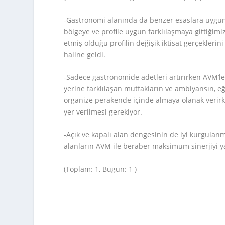
-Gastronomi alanında da benzer esaslara uygun bu
bölgeye ve profile uygun farklılaşmaya gittiğimi
etmiş olduğu profilin değişik iktisat gerçekleri
haline geldi.
-Sadece gastronomide adetleri artırırken AVM’le
yerine farklılaşan mutfakların ve ambiyansın, eğ
organize perakende içinde almaya olanak verir
yer verilmesi gerekiyor.
-Açık ve kapalı alan dengesinin de iyi kurgulan
alanların AVM ile beraber maksimum sinerjiyi y
(Toplam: 1, Bugün: 1 )