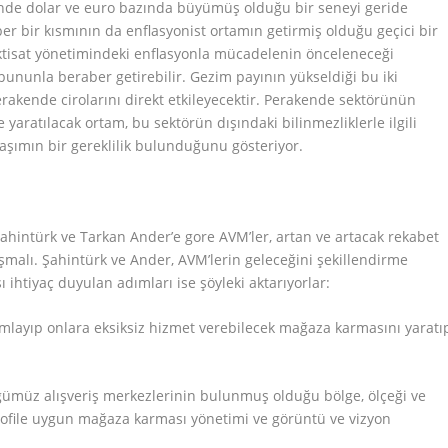
nde dolar ve euro bazında büyümüş olduğu bir seneyi geride
er bir kısmının da enflasyonist ortamın getirmiş olduğu geçici bir
ktisat yönetimindeki enflasyonla mücadelenin önceleneceği
bununla beraber getirebilir. Gezim payının yükseldiği bu iki
kende cirolarını direkt etkileyecektir. Perakende sektörünün
e yaratılacak ortam, bu sektörün dışındaki bilinmezliklerle ilgili
laşımın bir gereklilik bulunduğunu gösteriyor.
ahintürk ve Tarkan Ander’e gore AVM’ler, artan ve artacak rekabet
aşmalı. Şahintürk ve Ander, AVM’lerin geleceğini şekillendirme
 ihtiyaç duyulan adımları ise şöyleki aktarıyorlar:
nımlayıp onlara eksiksiz hizmet verebilecek mağaza karmasını yaratı
ğümüz alışveriş merkezlerinin bulunmuş olduğu bölge, ölçeği ve
rofile uygun mağaza karması yönetimi ve görüntü ve vizyon