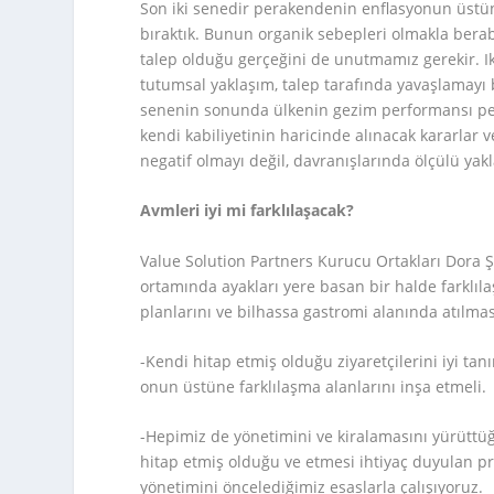
Son iki senedir perakendenin enflasyonun üstü
bıraktık. Bunun organik sebepleri olmakla berab
talep olduğu gerçeğini de unutmamız gerekir. I
tutumsal yaklaşım, talep tarafında yavaşlamayı 
senenin sonunda ülkenin gezim performansı pera
kendi kabiliyetinin haricinde alınacak kararlar v
negatif olmayı değil, davranışlarında ölçülü yak
Avmleri iyi mi farklılaşacak?
Value Solution Partners Kurucu Ortakları Dora Ş
ortamında ayakları yere basan bir halde farklıl
planlarını ve bilhassa gastromi alanında atılması
-Kendi hitap etmiş olduğu ziyaretçilerini iyi ta
onun üstüne farklılaşma alanlarını inşa etmeli.
-Hepimiz de yönetimini ve kiralamasını yürüttü
hitap etmiş olduğu ve etmesi ihtiyaç duyulan p
yönetimini öncelediğimiz esaslarla çalışıyoruz.