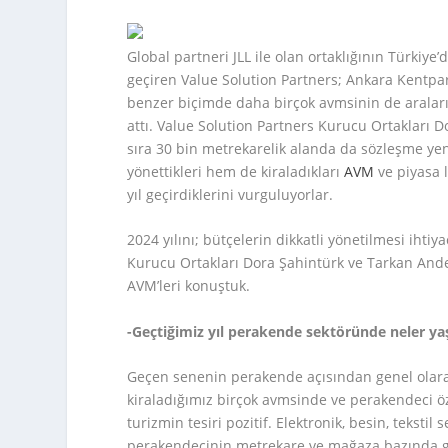
Global partneri JLL ile olan ortaklığının Türkiye
geçiren Value Solution Partners; Ankara Kentpar
benzer biçimde daha birçok avmsinin de aralar
attı. Value Solution Partners Kurucu Ortakları 
sıra 30 bin metrekarelik alanda da sözleşme yeni
yönettikleri hem de kiraladıkları
AVM
ve piyasa l
yıl geçirdiklerini vurguluyorlar.
2024 yılını; bütçelerin dikkatli yönetilmesi iht
Kurucu Ortakları Dora Şahintürk ve Tarkan Ande
AVM’leri konuştuk.
-Geçtiğimiz yıl perakende sektöründe neler yaşan
Geçen senenin perakende açısından genel olarak i
kiraladığımız birçok avmsinde ve perakendeci öz
turizmin tesiri pozitif. Elektronik, besin, tekst
perakendecinin metrekare ve mağaza bazında gen