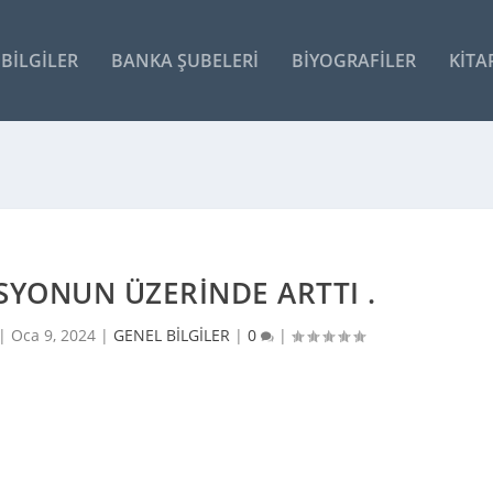
BILGILER
BANKA ŞUBELERI
BIYOGRAFILER
KITA
SYONUN ÜZERINDE ARTTI .
 |
Oca 9, 2024
|
GENEL BİLGİLER
|
0
|