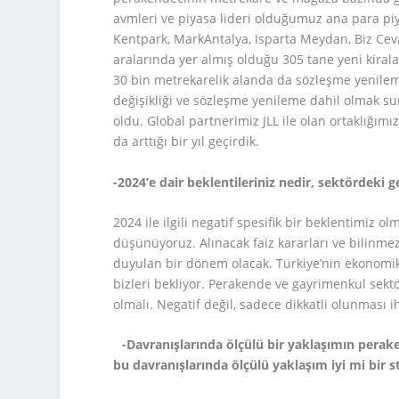
avmleri ve piyasa lideri olduğumuz ana para piy
Kentpark, MarkAntalya, Isparta Meydan, Biz Cev
aralarında yer almış olduğu 305 tane yeni kiral
30 bin metrekarelik alanda da sözleşme yenileme
değişikliği ve sözleşme yenileme dahil olmak su
oldu. Global partnerimiz JLL ile olan ortaklığı
da arttığı bir yıl geçirdik.
-2024’e dair beklentileriniz nedir, sektördeki g
2024 ile ilgili negatif spesifik bir beklentimiz 
düşünüyoruz. Alınacak faiz kararları ve bilinmezl
duyulan bir dönem olacak. Türkiye’nin ekonomik 
bizleri bekliyor. Perakende ve gayrimenkul sekt
olmalı. Negatif değil, sadece dikkatli olunması i
-Davranışlarında ölçülü bir yaklaşımın per
bu davranışlarında ölçülü yaklaşım iyi mi bir st