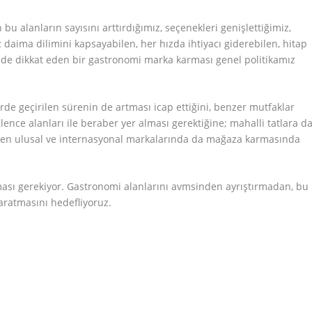
 alanların sayısını arttırdığımız, seçenekleri genişlettiğimiz,
z daima dilimini kapsayabilen, her hızda ihtiyacı giderebilen, hitap
ni de dikkat eden bir gastronomi marka karması genel politikamız
rde geçirilen sürenin de artması icap ettiğini, benzer mutfaklar
lence alanları ile beraber yer alması gerektiğine; mahalli tatlara d
ken ulusal ve internasyonal markalarında da mağaza karmasında
ması gerekiyor. Gastronomi alanlarını avmsinden ayrıştırmadan, bu
aratmasını hedefliyoruz.