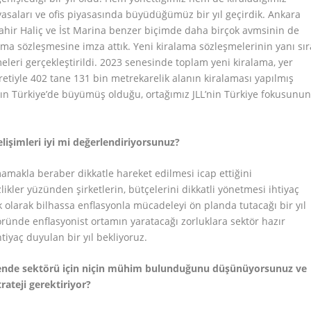
asaları ve ofis piyasasında büyüdüğümüz bir yıl geçirdik. Ankara
ahir Haliç ve İst Marina benzer biçimde daha birçok avmsinin de
ama sözleşmesine imza attık. Yeni kiralama sözleşmelerinin yanı sır
leri gerçekleştirildi. 2023 senesinde toplam yeni kiralama, yer
retiyle 402 tane 131 bin metrekarelik alanın kiralaması yapılmış
mızın Türkiye’de büyümüş olduğu, ortağımız JLL’nin Türkiye fokusunu
elişimleri iyi mi değerlendiriyorsunuz?
olmamakla beraber dikkatle hareket edilmesi icap ettiğini
ikler yüzünden şirketlerin, bütçelerini dikkatli yönetmesi ihtiyaç
olarak bilhassa enflasyonla mücadeleyi ön planda tutacağı bir yıl
öründe enflasyonist ortamın yaratacağı zorluklara sektör hazır
htiyaç duyulan bir yıl bekliyoruz.
akende sektörü için niçin mühim bulunduğunu düşünüyorsunuz ve
rateji gerektiriyor?