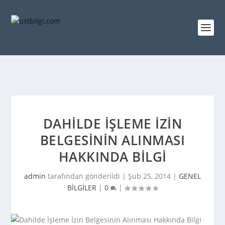
DAHILDE İŞLEME İZIN
BELGESININ ALINMASI
HAKKINDA BILGI
admin
tarafından gönderildi |
Şub 25, 2014
|
GENEL
BİLGİLER
|
0
|