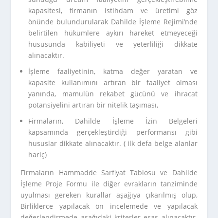
kapasitesi, firmanın istihdam ve üretimi göz
önünde bulundurularak Dahilde İşleme Rejimi’nde
belirtilen hükümlere aykırı hareket etmeyeceği
hususunda kabiliyeti ve yeterliliği dikkate
alınacaktır.
İşleme faaliyetinin, katma değer yaratan ve
kapasite kullanımını artıran bir faaliyet olması
yanında, mamulün rekabet gücünü ve ihracat
potansiyelini artıran bir nitelik taşıması,
Firmaların, Dahilde İşleme İzin Belgeleri
kapsamında gerçekleştirdiği performansı gibi
hususlar dikkate alınacaktır. ( ilk defa belge alanlar
hariç)
Firmaların Hammadde Sarfiyat Tablosu ve Dahilde
İşleme Proje Formu ile diğer evrakların tanziminde
uyulması gereken kurallar aşağıya çıkarılmış olup,
Birliklerce yapılacak ön incelemede ve yapılacak
değerlendirmede aşağıdaki kriterler esas alınacaktır.