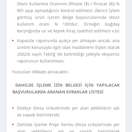
Döviz Kullanma Oranının (İthalat ($) / İhracat ($)) %
80’i aşıp aşmadığının kontrol edilmesi, (İkincil İşlem
görmüş ürün içeren Belge başvurularında döviz
kullanım oranı % 100’dür. Örneğin buğday
karşılığında un ve kepek ihraç taahhüt edilmesi v.b)
Kapasite raporunda açıkça yer almayan ancak, ana
üretim konusuyla ilgili olan maddelere ilişkin olarak
2002/6 sayılı Tebliğ ‘de belirtildiği şekliyle ekspertiz
raporunun kullanılması,
hususları dikkate alınacaktır.
DAHİLDE İŞLEME İZİN BELGESİ İÇİN YAPILACAK
BAŞVURULARDA ARANAN EVRAKLAR LİSTESİ
Dilekçe (İmza sirkülerinde yer alan yetkililerin adı
ve soyadı belirtilerek)
Dahilde İşleme Proje Formu (İmza sirkülerinde yer
alan yetkililerin adı ve soyadı belirtilerek