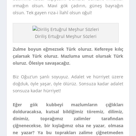
ırmağın olsun. Mavi gök çadırın, güneş bayrağın
olsun. Tek gayen rıza-i İlahî olsun oğul!
Diriliş Ertuğrul Meşhur Sözleri
Zulme boyun eğmezsek Türk oluruz. Kefereye kılıç
çalarsak Türk oluruz. Mazluma umut olursak Türk
oluruz. Ölesiye savaşacağız.
Biz Oğuz’un şanlı soyuyuz. Adalet ve hürriyet üzere
doğduk, öyle yaşar, öyle ölürüz. Sonsuza kadar adalet
sonsuza kadar hürriyet!
Eğer gök kubbeyi mazlumların çığlıkları
dolduracaksa, kutsal bildiğimiz töremiz, dilimiz,
dinimiz, toprağımız zalimler tarafından
çiğnenecekse, bir kışlağımız olsa ne yazar, olmasa
ne yazar? Ya bu toprakları zalime çiğnetmeden