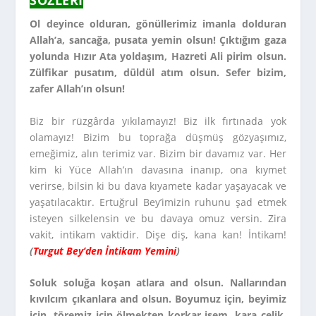
SÖZLERI
Ol deyince olduran, gönüllerimiz imanla dolduran
Allah’a, sancağa, pusata yemin olsun! Çıktığım gaza
yolunda Hızır Ata yoldaşım, Hazreti Ali pirim olsun.
Zülfikar pusatım, düldül atım olsun. Sefer bizim,
zafer Allah’ın olsun!
Biz bir rüzgârda yıkılamayız! Biz ilk fırtınada yok
olamayız! Bizim bu toprağa düşmüş gözyaşımız,
emeğimiz, alın terimiz var. Bizim bir davamız var. Her
kim ki Yüce Allah’ın davasına inanıp, ona kıymet
verirse, bilsin ki bu dava kıyamete kadar yaşayacak ve
yaşatılacaktır. Ertuğrul Bey’imizin ruhunu şad etmek
isteyen silkelensin ve bu davaya omuz versin. Zira
vakit, intikam vaktidir. Dişe diş, kana kan! İntikam!
(
Turgut Bey’den İntikam Yemini
)
Soluk soluğa koşan atlara and olsun. Nallarından
kıvılcım çıkanlara and olsun. Boyumuz için, beyimiz
için, töremiz için ölmekten korkar isem, kara çelik,