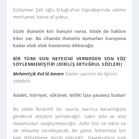
Süleyman Şah oğlu Ertuğrul’un topraklarında zalime
merhamet, haine af yoktur.
Sizde ihanetin kör hançeri varsa, bizde de hakkın
kılıcı var. Bu cihanda ihanetin damarları kuruyana
kadar oluk oluk kanlarınızı dökeceğiz.
BIR TÜRK SON NEFESINI VERMEDEN SON SÖZ
SÖYLENMEMIŞTIR! (
DIRILIŞ ERTUĞRUL SÖZLERI)
Mehmetçik Kut’ül Amare
Sözleri yazımız da ilginizi
çekebilir.
Adalet, hürriyet, sükûnet, birlik! İşte yasamız budur!
Bu yolda İbrahimî bir tavırla, karınca kararlılığıyla
gerekirse ateşlere yürüyeceğiz. Lakin asla ve asla
davamızdan vazgeçmeyeceğiz. Zafer bizi ne kibre ne
de rehavete sürükleyecek. Bir gönül fethetmeyi bin
kale fethetmeye tercih edeceğiz. Gayelerimize tüm