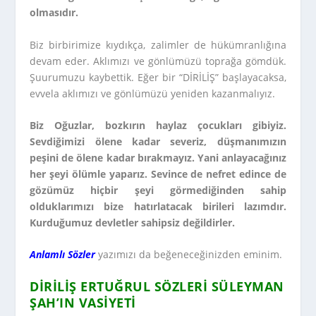
olmasıdır.
Biz birbirimize kıydıkça, zalimler de hükümranlığına
devam eder. Aklımızı ve gönlümüzü toprağa gömdük.
Şuurumuzu kaybettik. Eğer bir “DİRİLİŞ” başlayacaksa,
evvela aklımızı ve gönlümüzü yeniden kazanmalıyız.
Biz Oğuzlar, bozkırın haylaz çocukları gibiyiz.
Sevdiğimizi ölene kadar severiz, düşmanımızın
peşini de ölene kadar bırakmayız. Yani anlayacağınız
her şeyi ölümle yaparız. Sevince de nefret edince de
gözümüz hiçbir şeyi görmediğinden sahip
olduklarımızı bize hatırlatacak birileri lazımdır.
Kurduğumuz devletler sahipsiz değildirler.
Anlamlı Sözler
yazımızı da beğeneceğinizden eminim.
DIRILIŞ ERTUĞRUL SÖZLERI SÜLEYMAN
ŞAH’IN VASIYETI