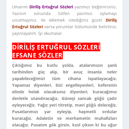
Umarım
Diriliş Ertuğrul Sözleri
yazımızı beğenirsiniz.
Yazının sonunda lütfen yazımızı oylamayı
unutmayınız. Ve eklemek istediğiniz güzel
Diriliş
Ertuğrul Sözleri
varsa yorumlar bölümünde belirtiniz,
yayınlayalım. İyi okumalar.
DIRILIŞ ERTUĞRUL SÖZLERI
EFSANE SÖZLER
Çıktığımız bu kutlu yolda, atalarımızın şanlı
tarihinden güç alıp, bir avuç insanla neler
yapabileceğimizi tüm cihana ispatlayacağız.
Yapamaz diyenleri, bizi engelleyenleri, keferenin
elinde helak olacaksınız diyenleri, kuracağımız
devletle utandıracağız. Güneşi sancak göğü çadır
eyleyeceğiz. Yağız yeri titretip, mavi göğü deleceğiz.
Pusatlarımızı yar eyleyip, haşmetli ordular
kuracağız. Adaletin ve merhametin muhafızları
olacağız. Pusatım gök girsin, kızıl çıksın ki bu uğur