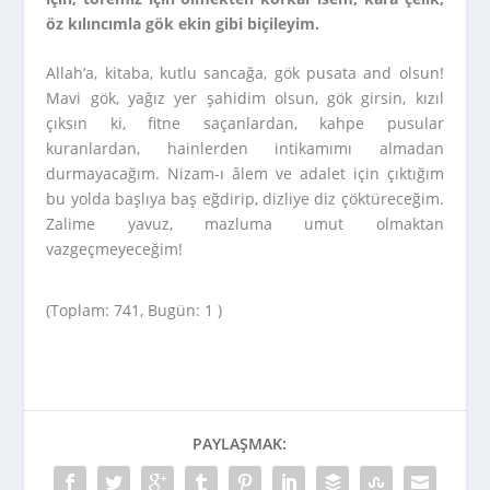
öz kılıncımla gök ekin gibi biçileyim.
Allah’a, kitaba, kutlu sancağa, gök pusata and olsun!
Mavi gök, yağız yer şahidim olsun, gök girsin, kızıl
çıksın ki, fitne saçanlardan, kahpe pusular
kuranlardan, hainlerden intikamımı almadan
durmayacağım. Nizam-ı âlem ve adalet için çıktığım
bu yolda başlıya baş eğdirip, dizliye diz çöktüreceğim.
Zalime yavuz, mazluma umut olmaktan
vazgeçmeyeceğim!
(Toplam: 741, Bugün: 1 )
PAYLAŞMAK: