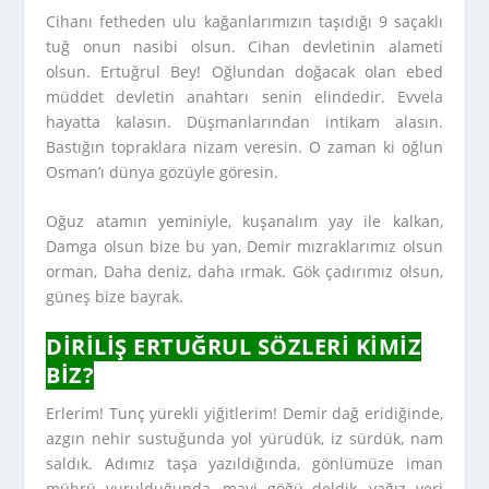
Cihanı fetheden ulu kağanlarımızın taşıdığı 9 saçaklı
tuğ onun nasibi olsun. Cihan devletinin alameti
olsun. Ertuğrul Bey! Oğlundan doğacak olan ebed
müddet devletin anahtarı senin elindedir. Evvela
hayatta kalasın. Düşmanlarından intikam alasın.
Bastığın topraklara nizam veresin. O zaman ki oğlun
Osman’ı dünya gözüyle göresin.
Oğuz atamın yeminiyle, kuşanalım yay ile kalkan,
Damga olsun bize bu yan, Demir mızraklarımız olsun
orman, Daha deniz, daha ırmak. Gök çadırımız olsun,
güneş bize bayrak.
DIRILIŞ ERTUĞRUL SÖZLERI KIMIZ
BIZ?
Erlerim! Tunç yürekli yiğitlerim! Demir dağ eridiğinde,
azgın nehir sustuğunda yol yürüdük, iz sürdük, nam
saldık. Adımız taşa yazıldığında, gönlümüze iman
mührü vurulduğunda, mavi göğü deldik, yağız yeri