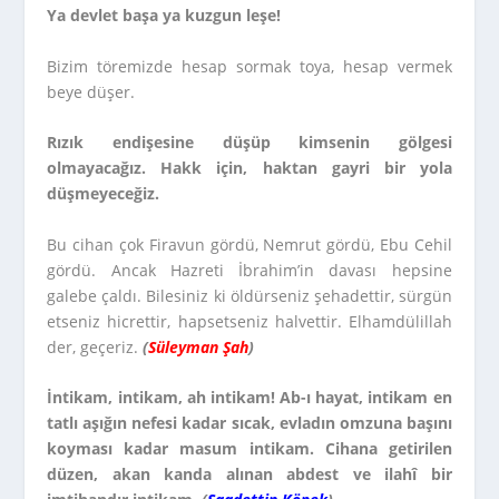
Ya devlet başa ya kuzgun leşe!
Bizim töremizde hesap sormak toya, hesap vermek
beye düşer.
Rızık endişesine düşüp kimsenin gölgesi
olmayacağız. Hakk için, haktan gayri bir yola
düşmeyeceğiz.
Bu cihan çok Firavun gördü, Nemrut gördü, Ebu Cehil
gördü. Ancak Hazreti İbrahim’in davası hepsine
galebe çaldı. Bilesiniz ki öldürseniz şehadettir, sürgün
etseniz hicrettir, hapsetseniz halvettir. Elhamdülillah
der, geçeriz.
(
Süleyman Şah
)
İntikam, intikam, ah intikam! Ab-ı hayat, intikam en
tatlı aşığın nefesi kadar sıcak, evladın omzuna başını
koyması kadar masum intikam. Cihana getirilen
düzen, akan kanda alınan abdest ve ilahî bir