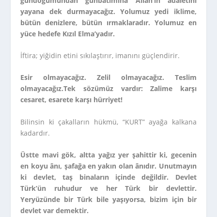
gündoğumundan günbatımına Allah’ın adaletini
yayana dek durmayacağız. Yolumuz yedi iklime,
bütün denizlere, bütün ırmaklaradır. Yolumuz en
yüce hedefe Kızıl Elma’yadır.
İftira; yiğidin etini sıkılaştırır, imanını güçlendirir.
Esir olmayacağız. Zelil olmayacağız. Teslim
olmayacağız.Tek sözümüz vardır: Zalime karşı
cesaret, esarete karşı hürriyet!
Bilinsin ki çakalların hükmü, “KURT” ayağa kalkana
kadardır.
Üstte mavi gök, altta yağız yer şahittir ki, gecenin
en koyu ânı, şafağa en yakın olan ânıdır. Unutmayın
ki devlet, taş binaların içinde değildir. Devlet
Türk’ün ruhudur ve her Türk bir devlettir.
Yeryüzünde bir Türk bile yaşıyorsa, bizim için bir
devlet var demektir.