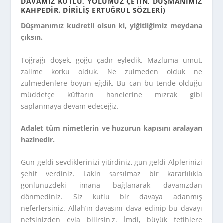
DAVAMIZ KUTLU, YOLUMUZ ÇETIN, DÜŞMANIMIZ
KAHPEDIR.
DIRILIŞ ERTUĞRUL SÖZLERI)
Düşmanımız kudretli olsun ki, yiğitliğimiz meydana
çıksın.
Toğrağı döşek, göğü çadır eyledik. Mazluma umut,
zalime korku olduk. Ne zulmeden olduk ne
zulmedenlere boyun eğdik. Bu can bu tende olduğu
müddetçe küffarın hanelerine mızrak gibi
saplanmaya devam edeceğiz.
Adalet tüm nimetlerin ve huzurun kapısını aralayan
hazinedir.
Gün geldi sevdiklerinizi yitirdiniz, gün geldi Alplerinizi
şehit verdiniz. Lakin sarsılmaz bir kararlılıkla
gönlünüzdeki imana bağlanarak davanızdan
dönmediniz. Siz kutlu bir davaya adanmış
neferlersiniz. Allah’ın davasını dava edinip bu davayı
nefsinizden evla bilirsiniz. İmdi, büyük fetihlere