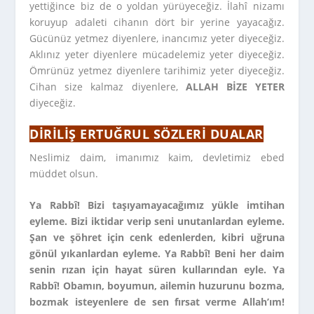
yettiğince biz de o yoldan yürüyeceğiz. İlahî nizamı
koruyup adaleti cihanın dört bir yerine yayacağız.
Gücünüz yetmez diyenlere, inancımız yeter diyeceğiz.
Aklınız yeter diyenlere mücadelemiz yeter diyeceğiz.
Ömrünüz yetmez diyenlere tarihimiz yeter diyeceğiz.
Cihan size kalmaz diyenlere,
ALLAH BİZE YETER
diyeceğiz.
DIRILIŞ ERTUĞRUL SÖZLERI DUALAR
Neslimiz daim, imanımız kaim, devletimiz ebed
müddet olsun.
Ya Rabbî! Bizi taşıyamayacağımız yükle imtihan
eyleme. Bizi iktidar verip seni unutanlardan eyleme.
Şan ve şöhret için cenk edenlerden, kibri uğruna
gönül yıkanlardan eyleme. Ya Rabbî! Beni her daim
senin rızan için hayat süren kullarından eyle. Ya
Rabbî! Obamın, boyumun, ailemin huzurunu bozma,
bozmak isteyenlere de sen fırsat verme Allah’ım!