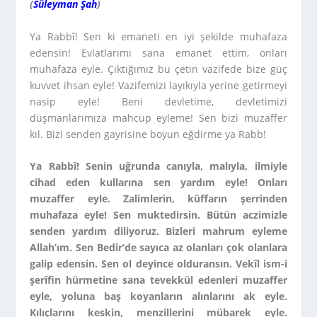
(
Süleyman Şah
)
Ya Rabbî! Sen ki emaneti en iyi şekilde muhafaza
edensin! Evlatlarımı sana emanet ettim, onları
muhafaza eyle. Çıktığımız bu çetin vazifede bize güç
kuvvet ihsan eyle! Vazifemizi layıkıyla yerine getirmeyi
nasip eyle! Beni devletime, devletimizi
düşmanlarımıza mahcup eyleme! Sen bizi muzaffer
kıl. Bizi senden gayrisine boyun eğdirme ya Rabb!
Ya Rabbî! Senin uğrunda canıyla, malıyla, ilmiyle
cihad eden kullarına sen yardım eyle! Onları
muzaffer eyle. Zalimlerin, küffarın şerrinden
muhafaza eyle! Sen muktedirsin. Bütün aczimizle
senden yardım diliyoruz. Bizleri mahrum eyleme
Allah’ım. Sen Bedir’de sayıca az olanları çok olanlara
galip edensin. Sen ol deyince olduransın. Vekîl ism-i
şerîfin hürmetine sana tevekkül edenleri muzaffer
eyle, yoluna baş koyanların alınlarını ak eyle.
Kılıçlarını keskin, menzillerini mübarek eyle.