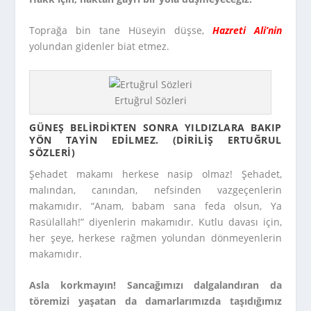
Toprağa bin tane Hüseyin düşse,
Hazreti Ali’nin
yolundan gidenler biat etmez.
Ertuğrul Sözleri
GÜNEŞ BELIRDIKTEN SONRA YILDIZLARA BAKIP
YÖN TAYIN EDILMEZ.
(
DIRILIŞ ERTUĞRUL
SÖZLERI)
Şehadet makamı herkese nasip olmaz! Şehadet,
malından, canından, nefsinden vazgeçenlerin
makamıdır. “Anam, babam sana feda olsun, Ya
Rasülallah!” diyenlerin makamıdır. Kutlu davası için,
her şeye, herkese rağmen yolundan dönmeyenlerin
makamıdır.
Asla korkmayın! Sancağımızı dalgalandıran da
töremizi yaşatan da damarlarımızda taşıdığımız