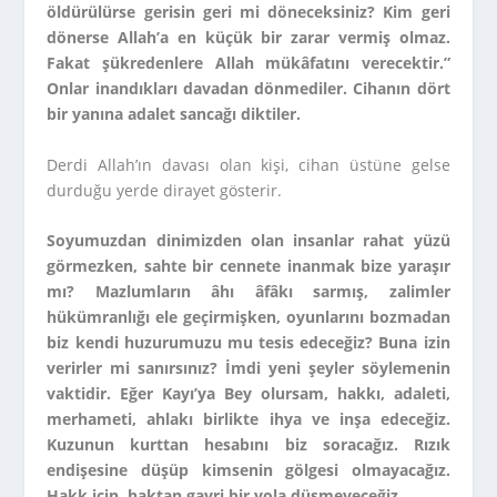
öldürülürse gerisin geri mi döneceksiniz? Kim geri
dönerse Allah’a en küçük bir zarar vermiş olmaz.
Fakat şükredenlere Allah mükâfatını verecektir.”
Onlar inandıkları davadan dönmediler. Cihanın dört
bir yanına adalet sancağı diktiler.
Derdi Allah’ın davası olan kişi, cihan üstüne gelse
durduğu yerde dirayet gösterir.
Soyumuzdan dinimizden olan insanlar rahat yüzü
görmezken, sahte bir cennete inanmak bize yaraşır
mı? Mazlumların âhı âfâkı sarmış, zalimler
hükümranlığı ele geçirmişken, oyunlarını bozmadan
biz kendi huzurumuzu mu tesis edeceğiz? Buna izin
verirler mi sanırsınız? İmdi yeni şeyler söylemenin
vaktidir. Eğer Kayı’ya Bey olursam, hakkı, adaleti,
merhameti, ahlakı birlikte ihya ve inşa edeceğiz.
Kuzunun kurttan hesabını biz soracağız.
Rızık
endişesine düşüp kimsenin gölgesi olmayacağız.
Hakk için, haktan gayri bir yola düşmeyeceğiz.