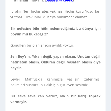
imtihandır intikam.
(
Saadettin Köpek
)
İbrahim’leri hiçbir ateş yakmaz. Hiçbir kuyu Yusuf’ları
yutmaz. Firavunlar Musa’ya hükümdar olamaz.
Bir nefesine bile hükmedemediğimiz bu dünya için
boyun mu bükeceğiz?
Gönülleri bir olanlar için ayrılık yoktur.
Sen Bey’sin. Yıkan değil, yapan olasın. Unutan değil,
hatırlatan olasın. Öldüren değil, yaşatan olasın diye
beysin.
Levh-i Mahfuz’da kanımızla yazılsın zaferimiz.
Zalimleri sustursun Hakk için gürleyen sesimiz.
Biz seve seve can veririz, lakin bir karış toprak
vermeyiz.