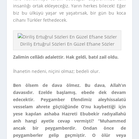
insanlığı ortak ekleyeceğiz. Yarın herkes bilecek! Eğer
biz bu ülküyü yaşar ve yaşatırsak, bir gün bu koca
cihanı Türkler fethedecek.
Diriliş Ertuğrul Sözleri En Güzel Efsane Sözler
Zalimin cellâdı adalettir. Hak geldi, batıl zail oldu.
İhanetin nedeni, niçini olmaz; bedeli olur.
Ben ölsem de dava ölmez. Bu dava, Allah’ın
davasıdır. Ezelde başlamış, ebede dek devam
edecektir. Peygamber Efendimiz aleyhissalatü
vesselam ahrete göçtüğünde O’nu kaybettiği için
yese kapılan ashaba Hazreti Ebubekir radıyallahü
anh hangi ayetle cevap vermişti? “Muhammed
ancak bir peygamberdir. Ondan önce de
peygamberler gelip geçmiştir. O ölür veya