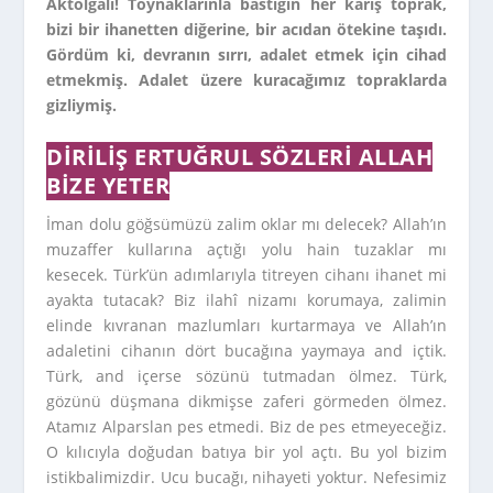
Aktolgalı! Toynaklarınla bastığın her karış toprak,
bizi bir ihanetten diğerine, bir acıdan ötekine taşıdı.
Gördüm ki, devranın sırrı, adalet etmek için cihad
etmekmiş. Adalet üzere kuracağımız topraklarda
gizliymiş.
DIRILIŞ ERTUĞRUL SÖZLERI ALLAH
BIZE YETER
İman dolu göğsümüzü zalim oklar mı delecek? Allah’ın
muzaffer kullarına açtığı yolu hain tuzaklar mı
kesecek. Türk’ün adımlarıyla titreyen cihanı ihanet mi
ayakta tutacak? Biz ilahî nizamı korumaya, zalimin
elinde kıvranan mazlumları kurtarmaya ve Allah’ın
adaletini cihanın dört bucağına yaymaya and içtik.
Türk, and içerse sözünü tutmadan ölmez. Türk,
gözünü düşmana dikmişse zaferi görmeden ölmez.
Atamız Alparslan pes etmedi. Biz de pes etmeyeceğiz.
O kılıcıyla doğudan batıya bir yol açtı. Bu yol bizim
istikbalimizdir. Ucu bucağı, nihayeti yoktur. Nefesimiz