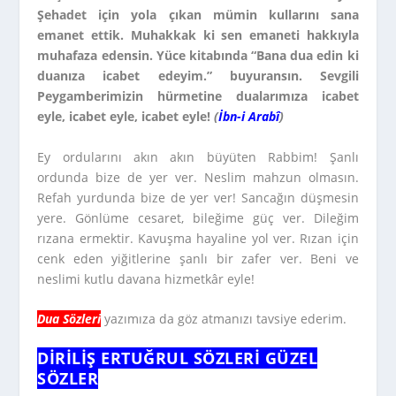
Şehadet için yola çıkan mümin kullarını sana
emanet ettik. Muhakkak ki sen emaneti hakkıyla
muhafaza edensin. Yüce kitabında “Bana dua edin ki
duanıza icabet edeyim.” buyuransın. Sevgili
Peygamberimizin hürmetine dualarımıza icabet
eyle, icabet eyle, icabet eyle!
(
İbn-i Arabî
)
Ey ordularını akın akın büyüten Rabbim! Şanlı
ordunda bize de yer ver. Neslim mahzun olmasın.
Refah yurdunda bize de yer ver! Sancağın düşmesin
yere. Gönlüme cesaret, bileğime güç ver. Dileğim
rızana ermektir. Kavuşma hayaline yol ver. Rızan için
cenk eden yiğitlerine şanlı bir zafer ver. Beni ve
neslimi kutlu davana hizmetkâr eyle!
Dua Sözleri
yazımıza da göz atmanızı tavsiye ederim.
DIRILIŞ ERTUĞRUL SÖZLERI GÜZEL
SÖZLER