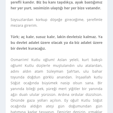
şerefli kandır. Biz bu kanı taşıdıkça, ayak bastığımız
her yer yurt, sesimizin ulaştığı her yer bize vatandır.
Soysuzlardan korkup döşeğe gireceğime, şerefimle
mezara girerim.
Türk; aç kalır, susuz kalır, lakin devletsiz kalmaz. Ya
bu devlet adalet üzere olacak ya da biz adalet üzere
bir devlet kuracağız.
Osman’ım! Kutlu oğlum! Aslan yeleli, kurt bakışlı
oğlum! Kutlu düşlerle muştulandın ulu atalardan,
adını aldın atam Süleyman Şah’tan, ulu bahar
toyunda doğdun görklü anandan. İnşaallah kutlu
Söğüt ocağında büyümek nasip olsun sana. Bir
yanında bileği pek, yüreği mert yiğitler bir yanında
ağzı dualı ulular yürüsün. Ardına ordular düzülsün.
Önünde gaza yolları açılsın. Ey oğul! Kutlu Söğüt
ocağında aldığın ateşi gün doğumundan gün
batımına kadar taşıyasın. Denizler denizin, ırmaklar