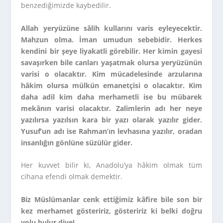
benzediğimizde kaybedilir.
Allah yeryüzüne sâlih kullarını varis eyleyecektir.
Mahzun olma. İman umudun sebebidir. Herkes
kendini bir şeye liyakatli görebilir. Her kimin gayesi
savaşırken bile canları yaşatmak olursa yeryüzünün
varisi o olacaktır. Kim mücadelesinde arzularına
hâkim olursa mülkün emanetçisi o olacaktır. Kim
daha adil kim daha merhametli ise bu mübarek
mekânın varisi olacaktır. Zalimlerin adı her neye
yazılırsa yazılsın kara bir yazı olarak yazılır gider.
Yusuf’un adı ise Rahman’ın levhasına yazılır, oradan
insanlığın gönlüne süzülür gider.
Her kuvvet bilir ki, Anadolu’ya hâkim olmak tüm
cihana efendi olmak demektir.
Biz Müslümanlar cenk ettiğimiz kâfire bile son bir
kez merhamet gösteririz, gösteririz ki belki doğru
yolu bulur diye!