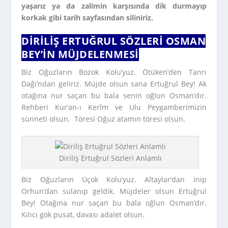
yaşarız ya da zalimin karşısında dik durmayıp
korkak gibi tarih sayfasından siliniriz.
DIRILIŞ ERTUĞRUL SÖZLERI OSMAN
BEY’IN MÜJDELENMESI
Biz Oğuzların Bozok Kolu’yuz. Ötüken’den Tanrı
Dağı’ndan geliriz. Müjde olsun sana Ertuğrul Bey! Ak
otağına nur saçan bu bala senin oğlun Osman’dır.
Rehberi Kur’an-ı Kerîm ve Ulu Peygamberimizin
sünneti olsun. Töresi Oğuz atamın töresi olsun.
Diriliş Ertuğrul Sözleri Anlamlı
Biz Oğuzların Üçok Kolu’yuz. Altaylar’dan inip
Orhun’dan sulanıp geldik. Müjdeler olsun Ertuğrul
Bey! Otağına nur saçan bu bala oğlun Osman’dır.
Kılıcı gök pusat, davası adalet olsun.