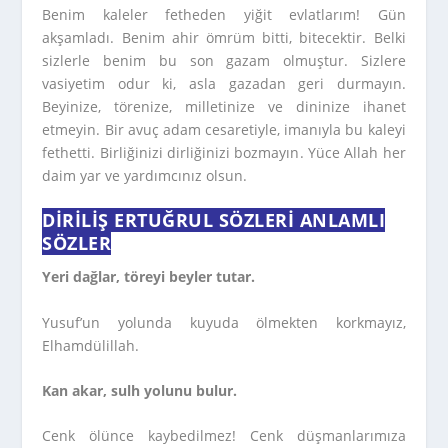
Benim kaleler fetheden yiğit evlatlarım! Gün
akşamladı. Benim ahir ömrüm bitti, bitecektir. Belki
sizlerle benim bu son gazam olmuştur. Sizlere
vasiyetim odur ki, asla gazadan geri durmayın.
Beyinize, törenize, milletinize ve dininize ihanet
etmeyin. Bir avuç adam cesaretiyle, imanıyla bu kaleyi
fethetti. Birliğinizi dirliğinizi bozmayın. Yüce Allah her
daim yar ve yardımcınız olsun.
DIRILIŞ ERTUĞRUL SÖZLERI ANLAMLI
SÖZLER
Yeri dağlar, töreyi beyler tutar.
Yusuf’un yolunda kuyuda ölmekten korkmayız,
Elhamdülillah.
Kan akar, sulh yolunu bulur.
Cenk ölünce kaybedilmez! Cenk düşmanlarımıza