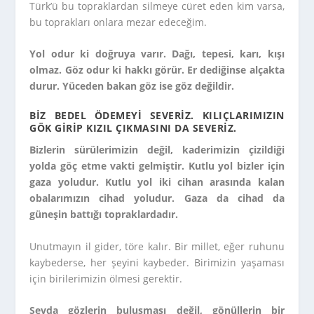
Türk’ü bu topraklardan silmeye cüret eden kim varsa,
bu toprakları onlara mezar edeceğim.
Yol odur ki doğruya varır. Dağı, tepesi, karı, kışı
olmaz. Göz odur ki hakkı görür. Er dediğinse alçakta
durur. Yüceden bakan göz ise göz değildir.
BIZ BEDEL ÖDEMEYI SEVERIZ. KILIÇLARIMIZIN
GÖK GIRIP KIZIL ÇIKMASINI DA SEVERIZ.
Bizlerin sürülerimizin değil, kaderimizin çizildiği
yolda göç etme vakti gelmiştir. Kutlu yol bizler için
gaza yoludur. Kutlu yol iki cihan arasında kalan
obalarımızın cihad yoludur. Gaza da cihad da
güneşin battığı topraklardadır.
Unutmayın il gider, töre kalır. Bir millet, eğer ruhunu
kaybederse, her şeyini kaybeder. Birimizin yaşaması
için birilerimizin ölmesi gerektir.
Sevda gözlerin buluşması değil, gönüllerin bir