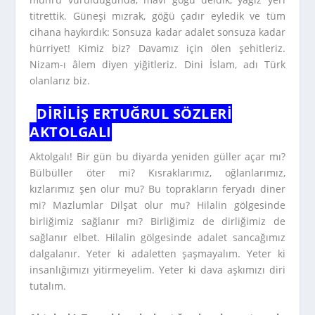
titrettik. Güneşi mızrak, göğü çadır eyledik ve tüm
cihana haykırdık: Sonsuza kadar adalet sonsuza kadar
hürriyet! Kimiz biz? Davamız için ölen şehitleriz.
Nizam-ı âlem diyen yiğitleriz. Dini İslam, adı Türk
olanlarız biz.
DIRILIŞ ERTUĞRUL SÖZLERI
AKTOLGALI
Aktolgalı! Bir gün bu diyarda yeniden güller açar mı?
Bülbüller öter mi? Kısraklarımız, oğlanlarımız,
kızlarımız şen olur mu? Bu toprakların feryadı diner
mi? Mazlumlar Dilşat olur mu? Hilalin gölgesinde
birliğimiz sağlanır mı? Birliğimiz de dirliğimiz de
sağlanır elbet. Hilalin gölgesinde adalet sancağımız
dalgalanır. Yeter ki adaletten şaşmayalım. Yeter ki
insanlığımızı yitirmeyelim. Yeter ki dava aşkımızı diri
tutalım.