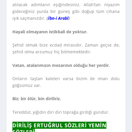
atılacak adımların eşiğindesiniz. Allah’tan niyazım
gideceğiniz yurda bir güneş gibi doğup tüm cihana
ışık saçmanızdır.
(
İbn-i Arabî
)
Hayali olmayanın istikbali de yoktur.
Şehid olmak bize ecdad mirasıdır. Zaman geçse de,
şehid olma arzumuz hiç bitmemektedir.
Vatan, atalarımızın mezarının olduğu her yerdir.
Onların taştan kaleleri varsa bizim de iman dolu
göğsümüz var.
Biz; bir ölür, bin diriliriz.
Tereddüt, yiğidin diri diri toprağa girdiği gündür.
DIRILIŞ ERTUĞRUL SÖZLERI YEMIN