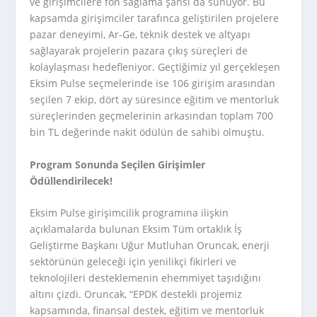
ve girişimcilere fon sağlama şansı da sunuyor. Bu
kapsamda girişimciler tarafınca geliştirilen projelere
pazar deneyimi, Ar-Ge, teknik destek ve altyapı
sağlayarak projelerin pazara çıkış süreçleri de
kolaylaşması hedefleniyor. Geçtiğimiz yıl gerçekleşen
Eksim Pulse seçmelerinde ise 106 girişim arasından
seçilen 7 ekip, dört ay süresince eğitim ve mentorluk
süreçlerinden geçmelerinin arkasından toplam 700
bin TL değerinde nakit ödülün de sahibi olmuştu.
Program Sonunda Seçilen Girişimler
Ödüllendirilecek!
Eksim Pulse girişimcilik programına ilişkin
açıklamalarda bulunan Eksim Tüm ortaklık İş
Geliştirme Başkanı Uğur Mutluhan Oruncak, enerji
sektörünün geleceği için yenilikçi fikirleri ve
teknolojileri desteklemenin ehemmiyet taşıdığını
altını çizdi. Oruncak, “EPDK destekli projemiz
kapsamında, finansal destek, eğitim ve mentorluk