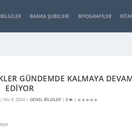
BILGILER
BANKA ŞUBELERI
BIYOGRAFILER
KITA
ZLIKLER GÜNDEMDE KALMAYA DEVA
EDIYOR
 |
Nis 8, 2024
|
GENEL BİLGİLER
|
0
|