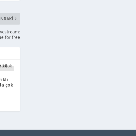
NRAKI
ivestream:
e for free
ikli
da çok