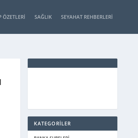
P ÖZETLERI
SAĞLIK
SEYAHAT REHBERLERI
M
KATEGORİLER
BANKA ŞUBELERİ