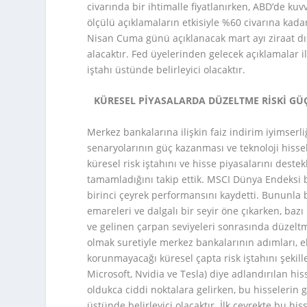
civarında bir ihtimalle fiyatlanırken, ABD’de ku
ölçülü açıklamaların etkisiyle %60 civarına kada
Nisan Cuma günü açıklanacak mart ayı ziraat dı
alacaktır. Fed üyelerinden gelecek açıklamalar ile
iştahı üstünde belirleyici olacaktır.
KÜRESEL PİYASALARDA DÜZELTME RİSKİ GÜÇ
Merkez bankalarına ilişkin faiz indirim iyimse
senaryolarının güç kazanması ve teknoloji hissel
küresel risk iştahını ve hisse piyasalarını destek
tamamladığını takip ettik. MSCI Dünya Endeksi b
birinci çeyrek performansını kaydetti. Bununla
emareleri ve dalgalı bir seyir öne çıkarken, baz
ve gelinen çarpan seviyeleri sonrasında düzeltme
olmak suretiyle merkez bankalarının adımları, e
korunmayacağı küresel çapta risk iştahını şekill
Microsoft, Nvidia ve Tesla) diye adlandırılan hi
oldukca ciddi noktalara gelirken, bu hisselerin g
üstünde belirleyici olacaktır. İlk çeyrekte bu 