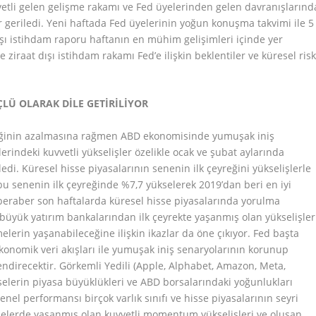
vvetli gelen gelişme rakamı ve Fed üyelerinden gelen davranışlarınd
r geriledi. Yeni haftada Fed üyelerinin yoğun konuşma takvimi ile 5
şı istihdam raporu haftanın en mühim gelişimleri içinde yer
 ziraat dışı istihdam rakamı Fed’e ilişkin beklentiler ve küresel ris
LÜ OLARAK DİLE GETİRİLİYOR
rliğinin azalmasına rağmen ABD ekonomisinde yumuşak iniş
erindeki kuvvetli yükselişler özelikle ocak ve şubat aylarında
ledi. Küresel hisse piyasalarının senenin ilk çeyreğini yükselişlerle
u senenin ilk çeyreğinde %7,7 yükselerek 2019’dan beri en iyi
 beraber son haftalarda küresel hisse piyasalarında yorulma
ı büyük yatırım bankalarından ilk çeyrekte yaşanmış olan yükselişler
lerin yaşanabileceğine ilişkin ikazlar da öne çıkıyor. Fed başta
konomik veri akışları ile yumuşak iniş senaryolarının korunup
endirecektir. Görkemli Yedili (Apple, Alphabet, Amazon, Meta,
sselerin piyasa büyüklükleri ve ABD borsalarındaki yoğunlukları
enel performansı birçok varlık sınıfı ve hisse piyasalarının seyri
hisselerde yaşanmış olan kuvvetli momentum yükselişleri ve oluşan