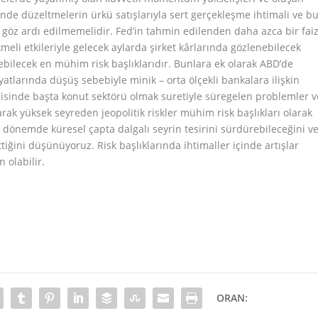
inde düzeltmelerin ürkü satışlarıyla sert gerçekleşme ihtimali ve b
göz ardı edilmemelidir. Fed’in tahmin edilenden daha azca bir fai
meli etkileriyle gelecek aylarda şirket kârlarında gözlenebilecek
yebilecek en mühim risk başlıklarıdır. Bunlara ek olarak ABD’de
yatlarında düşüş sebebiyle minik – orta ölçekli bankalara ilişkin
isinde başta konut sektörü olmak suretiyle süregelen problemler v
ak yüksek seyreden jeopolitik riskler mühim risk başlıkları olarak
 dönemde küresel çapta dalgalı seyrin tesirini sürdürebileceğini v
ttiğini düşünüyoruz. Risk başlıklarında ihtimaller içinde artışlar
 olabilir.
ORAN: