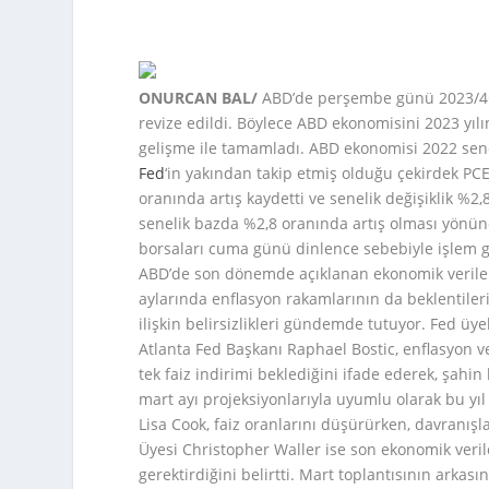
ONURCAN BAL/
ABD’de perşembe günü 2023/4Ç’
revize edildi. Böylece ABD ekonomisini 2023 yılı
gelişme ile tamamladı. ABD ekonomisi 2022 sen
Fed
‘in yakından takip etmiş olduğu çekirdek PCE
oranında artış kaydetti ve senelik değişiklik %2,
senelik bazda %2,8 oranında artış olması yönünd
borsaları cuma günü dinlence sebebiyle işlem g
ABD’de son dönemde açıklanan ekonomik veriler
aylarında enflasyon rakamlarının da beklentiler
ilişkin belirsizlikleri gündemde tutuyor. Fed üy
Atlanta Fed Başkanı Raphael Bostic, enflasyon ve
tek faiz indirimi beklediğini ifade ederek, şah
mart ayı projeksiyonlarıyla uyumlu olarak bu yıl
Lisa Cook, faiz oranlarını düşürürken, davranışla
Üyesi Christopher Waller ise son ekonomik verile
gerektirdiğini belirtti. Mart toplantısının arka