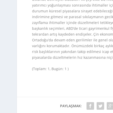
yatırımcı yoğunlaşması sonrasında ihtimaller iç
durumun küresel piyasalara sirayet edebileceği 
indirimine gitmesi ve parasal sıkılaşmanın gecik
zayıflama ihtimaller içinde düzeltmeleri tetikle
başkanlık seçimleri, ABD’de ticari gayrimenkul fi
tekrardan artış kaydeden endişeler, Çin ekonom
Ortadoğu’da devam eden gerilimler ile genel olar
varlığını korumaktadır. Önümüzdeki birkaç aylık
risk başlıklarının yakından takip edilmesi icap e
piyasalarda düzeltmelerin hız kazanmasına niçin
(Toplam: 1, Bugün: 1 )
PAYLAŞMAK: