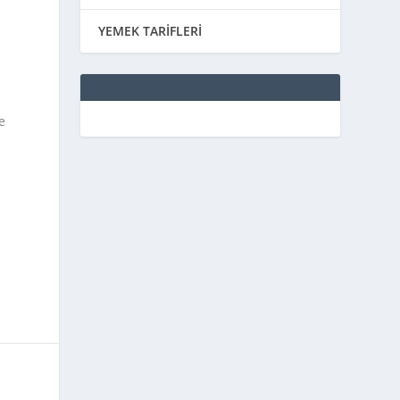
u
YEMEK TARİFLERİ
z
e
e