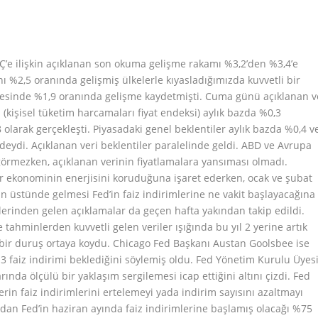
e ilişkin açıklanan son okuma gelişme rakamı %3,2’den %3,4’e
nı %2,5 oranında gelişmiş ülkelerle kıyasladığımızda kuvvetli bir
esinde %1,9 oranında gelişme kaydetmişti. Cuma günü açıklanan v
 (kişisel tüketim harcamaları fiyat endeksi) aylık bazda %0,3
8 olarak gerçekleşti. Piyasadaki genel beklentiler aylık bazda %0,4 v
eydi. Açıklanan veri beklentiler paralelinde geldi. ABD ve Avrupa
örmezken, açıklanan verinin fiyatlamalara yansıması olmadı.
 ekonominin enerjisini koruduğuna işaret ederken, ocak ve şubat
in üstünde gelmesi Fed’in faiz indirimlerine ne vakit başlayacağına
elerinden gelen açıklamalar da geçen hafta yakından takip edildi.
 tahminlerden kuvvetli gelen veriler ışığında bu yıl 2 yerine artık
in bir duruş ortaya koydu. Chicago Fed Başkanı Austan Goolsbee ise
 3 faiz indirimi beklediğini söylemiş oldu. Fed Yönetim Kurulu Üyes
rında ölçülü bir yaklaşım sergilemesi icap ettiğini altını çizdi. Fed
rin faiz indirimlerini ertelemeyi yada indirim sayısını azaltmayı
sından Fed’in haziran ayında faiz indirimlerine başlamış olacağı %75