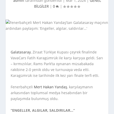
admin
tarafından gönderildi |
Mar 1, 2024
|
GENEL
BİLGİLER
|
0
|
Galatasaray
, Ziraat Türkiye Kupası çeyrek finalinde
VavaCars Fatih Karagümrük ile karşı karşıya geldi. Sarı
– kırmızılılar, Rams Park’ta oynanan müsabakada
rakibine 2-0 yenik oldu ve turnuvaya veda etti.
Karagümrük ise tarihinde ilk kez yarı finale terfi etti.
Fenerbahçeli
Mert Hakan Yandaş
, karşılaşmanın
arkasından toplumsal medya hesabından bir
paylaşımda bulunmuş oldu.
“ENGELLER, ALGILAR, SALDIRILAR…”