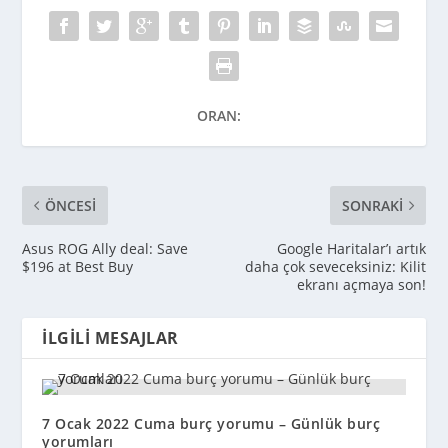
ORAN:
ÖNCESI
SONRAKI
Asus ROG Ally deal: Save
Google Haritalar’ı artık
$196 at Best Buy
daha çok seveceksiniz: Kilit
ekranı açmaya son!
İLGILI MESAJLAR
7 Ocak 2022 Cuma burç yorumu – Günlük burç
yorumları