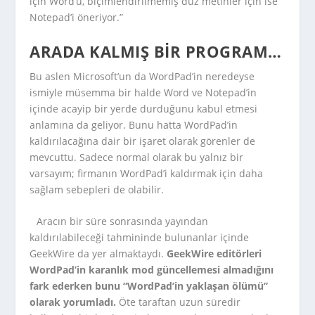
için Word’ü, biçimlendirilmemiş düz metinler için ise
Notepad’i öneriyor.”
ARADA KALMIŞ BIR PROGRAM…
Bu aslen Microsoft’un da WordPad’in neredeyse
ismiyle müsemma bir halde Word ve Notepad’in
içinde acayip bir yerde durduğunu kabul etmesi
anlamına da geliyor. Bunu hatta WordPad’in
kaldırılacağına dair bir işaret olarak görenler de
mevcuttu. Sadece normal olarak bu yalnız bir
varsayım; firmanın WordPad’i kaldırmak için daha
sağlam sebepleri de olabilir.
Aracın bir süre sonrasında yayından
kaldırılabileceği tahmininde bulunanlar içinde
GeekWire da yer almaktaydı.
GeekWire editörleri
WordPad’in karanlık mod güncellemesi almadığını
fark ederken bunu “WordPad’in yaklaşan ölümü”
olarak yorumladı.
Öte taraftan uzun süredir