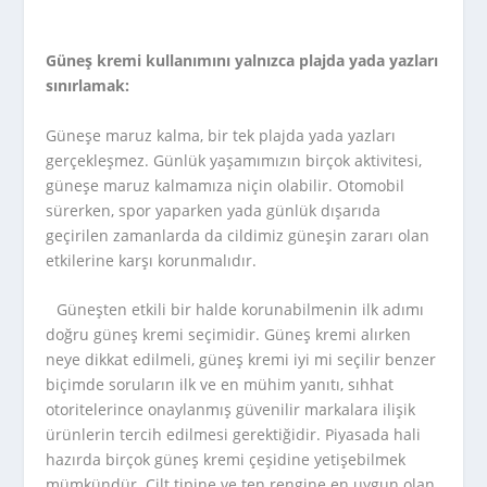
Güneş kremi kullanımını yalnızca plajda yada yazları
sınırlamak:
Güneşe maruz kalma, bir tek plajda yada yazları
gerçekleşmez. Günlük yaşamımızın birçok aktivitesi,
güneşe maruz kalmamıza niçin olabilir. Otomobil
sürerken, spor yaparken yada günlük dışarıda
geçirilen zamanlarda da cildimiz güneşin zararı olan
etkilerine karşı korunmalıdır.
Güneşten etkili bir halde korunabilmenin ilk adımı
doğru güneş kremi seçimidir. Güneş kremi alırken
neye dikkat edilmeli, güneş kremi iyi mi seçilir benzer
biçimde soruların ilk ve en mühim yanıtı, sıhhat
otoritelerince onaylanmış güvenilir markalara ilişik
ürünlerin tercih edilmesi gerektiğidir. Piyasada hali
hazırda birçok güneş kremi çeşidine yetişebilmek
mümkündür. Cilt tipine ve ten rengine en uygun olan