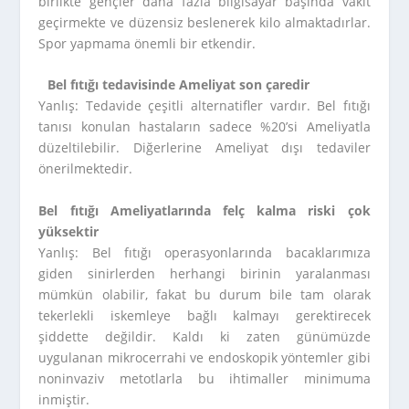
birlikte gençler daha fazla bilgisayar başında vakit
geçirmekte ve düzensiz beslenerek kilo almaktadırlar.
Spor yapmama önemli bir etkendir.
Bel fıtığı tedavisinde Ameliyat son çaredir
Yanlış: Tedavide çeşitli alternatifler vardır. Bel fıtığı
tanısı konulan hastaların sadece %20’si Ameliyatla
düzeltilebilir. Diğerlerine Ameliyat dışı tedaviler
önerilmektedir.
Bel fıtığı Ameliyatlarında felç kalma riski çok
yüksektir
Yanlış: Bel fıtığı operasyonlarında bacaklarımıza
giden sinirlerden herhangi birinin yaralanması
mümkün olabilir, fakat bu durum bile tam olarak
tekerlekli iskemleye bağlı kalmayı gerektirecek
şiddette değildir. Kaldı ki zaten günümüzde
uygulanan mikrocerrahi ve endoskopik yöntemler gibi
noninvaziv metotlarla bu ihtimaller minimuma
inmiştir.