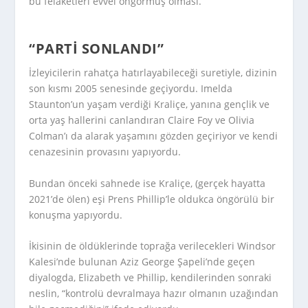
bu felaketleri evvel öngörmüş olması.
“PARTI SONLANDI”
İzleyicilerin rahatça hatırlayabileceği suretiyle, dizinin
son kısmı 2005 senesinde geçiyordu. Imelda
Staunton’un yaşam verdiği Kraliçe, yanına gençlik ve
orta yaş hallerini canlandıran Claire Foy ve Olivia
Colman’ı da alarak yaşamını gözden geçiriyor ve kendi
cenazesinin provasını yapıyordu.
Bundan önceki sahnede ise Kraliçe, (gerçek hayatta
2021’de ölen) eşi Prens Phillip’le oldukca öngörülü bir
konuşma yapıyordu.
İkisinin de öldüklerinde toprağa verilecekleri Windsor
Kalesi’nde bulunan Aziz George Şapeli’nde geçen
diyalogda, Elizabeth ve Phillip, kendilerinden sonraki
neslin, “kontrolü devralmaya hazır olmanın uzağından