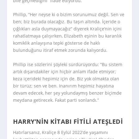
bile geçmediğini” ifade ediyordu.
Phillip, “Her neyse ki o bizim sorunumuz değil. Sen ve
ben; biz burada olacağız. Bu taşın altında. İçeride o
çığlıkları asla duymayacağız” diyerek Kraliçe’nin içini
rahatlatmaya çalışırken, Elizabeth eşinin bu karanlık
komiklik anlayışına tepki gösterse de haklı
bulunduğunu itiraf etmek zorunda kalıyordu.
Phillip ise sözlerini şöyleki sürdürüyordu: “Bu sistem
artık dışarıdakiler için hiçbir anlam ifade etmiyor;
keza içerideki hepimiz için de. Biz yok olmakta olan
bir türüz; sen ve ben. Inanırım hepimiz hayatına
devam edecek, her şey yolundaymış benzer biçimde
meydana getirecek. Fakat parti sonlandı.”
HARRY’NIN KITABI FITILI ATEŞLEDI
Hatırlarsanız, Kraliçe 8 Eylül 2022’de yaşamını