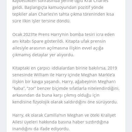
kaybettikten sonrasında yerine oğlu Kral Charles
geldi. Başlangıçta kamuoyundan pozitif yönde
tepkiler alan Charles’ın tahta çıkma töreninden kısa
süre ilkin işler tersine döndü.
Ocak 2023’te Prens Harry’nin bomba tesiri icra eden
anı kitabı
Spare
gösterildi. Kitapta ufak prensin
ailesiyle arasının açılmasına ilişkin evvel açığa
çıkmamış detaylar yer alıyordu.
Kitaptaki en çarpıcı iddialardan birine bakılırsa, 2019
senesinde William ile Harry içinde Meghan Markle’a
ilişkin bir kavga yaşandı. Harry, ağabeyinin Meghan’ı
“kaba”, “zor” benzer biçimde sıfatlarla nitelendirdiğini,
arkasından da buna karşı çıkmış olduğu için
kendisine fizyolojik olarak saldırdığını öne sürüyordu.
Harry, ek olarak Camilla’nın Meghan ve öteki Kraliyet
Ailesi üyeleri hakkında basına haber sızdırdığına
inandığını da ifade ediyordu.