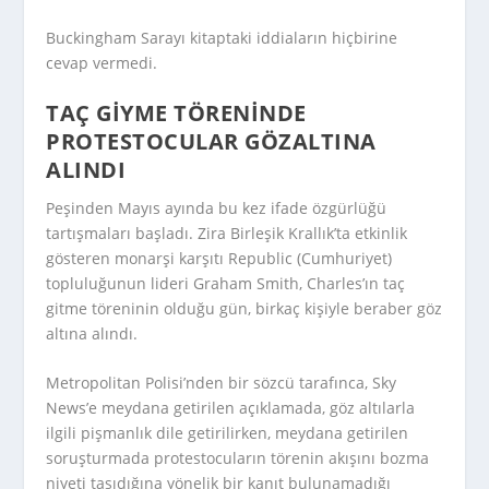
Buckingham Sarayı kitaptaki iddiaların hiçbirine
cevap vermedi.
TAÇ GIYME TÖRENINDE
PROTESTOCULAR GÖZALTINA
ALINDI
Peşinden Mayıs ayında bu kez ifade özgürlüğü
tartışmaları başladı. Zira Birleşik Krallık’ta etkinlik
gösteren monarşi karşıtı Republic (Cumhuriyet)
topluluğunun lideri Graham Smith, Charles’ın taç
gitme töreninin olduğu gün, birkaç kişiyle beraber göz
altına alındı.
Metropolitan Polisi’nden bir sözcü tarafınca, Sky
News’e meydana getirilen açıklamada, göz altılarla
ilgili pişmanlık dile getirilirken, meydana getirilen
soruşturmada protestocuların törenin akışını bozma
niyeti taşıdığına yönelik bir kanıt bulunamadığı