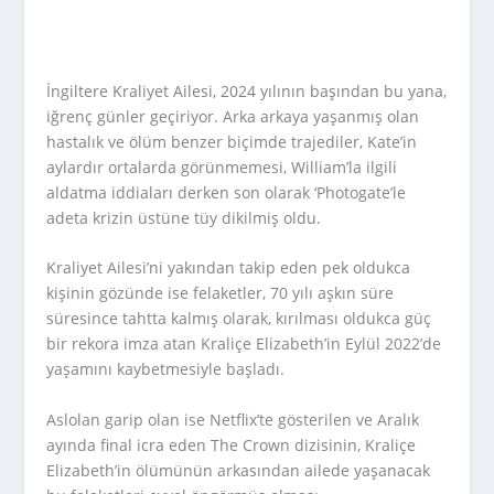
İngiltere Kraliyet Ailesi, 2024 yılının başından bu yana,
iğrenç günler geçiriyor. Arka arkaya yaşanmış olan
hastalık ve ölüm benzer biçimde trajediler, Kate’in
aylardır ortalarda görünmemesi, William’la ilgili
aldatma iddiaları derken son olarak ‘Photogate’le
adeta krizin üstüne tüy dikilmiş oldu.
Kraliyet Ailesi’ni yakından takip eden pek oldukca
kişinin gözünde ise felaketler, 70 yılı aşkın süre
süresince tahtta kalmış olarak, kırılması oldukca güç
bir rekora imza atan Kraliçe Elizabeth’in Eylül 2022’de
yaşamını kaybetmesiyle başladı.
Aslolan garip olan ise Netflix’te gösterilen ve Aralık
ayında final icra eden
The Crown
dizisinin, Kraliçe
Elizabeth’in ölümünün arkasından ailede yaşanacak