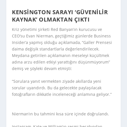
KENSINGTON SARAYI ‘GÜVENILIR
KAYNAK’ OLMAKTAN ÇIKTI
Kriz yönetimi şirketi Red Banyan’ın kurucusu ve
CEO’su Evan Nierman, geçtiğimiz günlerde
Business
Insider
‘a yapmış olduğu açıklamada, “Galler Prensesi
daima değişik standartlarla değerlendirilecek.
Meydana getirilen açıklamanın meseleyi küçültmek
adına arzu edilen etkiyi yarattığını düşünmüyorum”
demiş ve şöyleki devam etmişti:
“Sorulara yanıt vermekten ziyade akıllarda yeni
sorular uyandırdı. Bu da gelecekte paylaşılacak
fotoğrafların dikkatle inceleneceği anlamına geliyor.”
Nierman’ın bu tahmini kısa süre içinde doğrulandı.
Instagram, Kate ve William’ın resmi hesabından