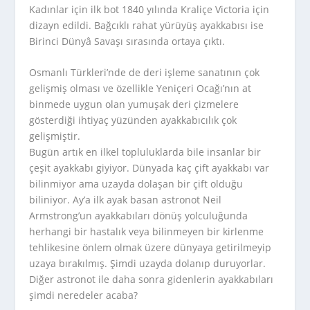
Kadınlar için ilk bot 1840 yılında Kraliçe Victoria için
dizayn edildi. Bağcıklı rahat yürüyüş ayakkabısı ise
Birinci Dünyâ Savaşı sırasında ortaya çıktı.
Osmanlı Türkleri’nde de deri işleme sanatının çok
gelişmiş olması ve özellikle Yeniçeri Ocağı’nın at
binmede uygun olan yumuşak deri çizmelere
gösterdiği ihtiyaç yüzünden ayakkabıcılık çok
gelişmiştir.
Bugün artık en ilkel topluluklarda bile insanlar bir
çeşit ayakkabı giyiyor. Dünyada kaç çift ayakkabı var
bilinmiyor ama uzayda dolaşan bir çift olduğu
biliniyor. Ay’a ilk ayak basan astronot Neil
Armstrong’un ayakkabıları dönüş yolculuğunda
herhangi bir hastalık veya bilinmeyen bir kirlenme
tehlikesine önlem olmak üzere dünyaya getirilmeyip
uzaya bırakılmış. Şimdi uzayda dolanıp duruyorlar.
Diğer astronot ile daha sonra gidenlerin ayakkabıları
şimdi neredeler acaba?