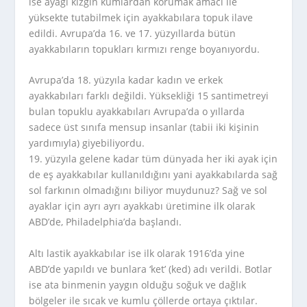
ise ayağı kızgın kumlardan korumak amacı ile
yüksekte tutabilmek için ayakkabılara topuk ilave
edildi. Avrupa’da 16. ve 17. yüzyıllarda bütün
ayakkabıların topukları kırmızı renge boyanıyordu.
Avrupa’da 18. yüzyıla kadar kadın ve erkek
ayakkabıları farklı değildi. Yüksekliği 15 santimetreyi
bulan topuklu ayakkabıları Avrupa’da o yıllarda
sadece üst sınıfa mensup insanlar (tabii iki kişinin
yardımıyla) giyebiliyordu.
19. yüzyıla gelene kadar tüm dünyada her iki ayak için
de eş ayakkabılar kullanıldığını yani ayakkabılarda sağ
sol farkının olmadığını biliyor muydunuz? Sağ ve sol
ayaklar için ayrı ayrı ayakkabı üretimine ilk olarak
ABD’de, Philadelphia’da başlandı.
Altı lastik ayakkabılar ise ilk olarak 1916’da yine
ABD’de yapıldı ve bunlara ‘ket’ (ked) adı verildi. Botlar
ise ata binmenin yaygın olduğu soğuk ve dağlık
bölgeler ile sıcak ve kumlu çöllerde ortaya çıktılar.