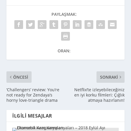
PAYLAŞMAK:
ORAN:
ÖNCESI
SONRAKI
‘Challengers’ review: You’re
Netflix’te izleyebileceğiniz
not ready for Zendaya’s
en iyi korku filmleri: Çığlık
horny love-triangle drama
atmaya hazırlanın!
İLGILI MESAJLAR