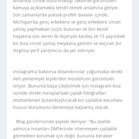
anlamda izinde bulunmadığı takdirde görüntüleri
kamuya açıklamakla tehdit etmek anlamına geliyor.
Son zamanlarda yüksek profilli davalar içinde,
Michigan’da genç erkeklere ve genç erkeklere cinsel
şantaj yapmaktan suçlu bulunan ve biri kendi
hayatına son veren iki Nijeryalı kardeş ve 15 yaşındaki
bir kıza cinsel şantaj meydana getiren ve kaçıran bir
Virginia şerif yardımcısı da yer ediniyor.
Instagram’a bakılırsa dolandırıcılar çoğunlukla direkt
ileti yöntemiyle kişilerden müstehcen görüntüler
istiyor. Bununla başa çıkabilmek için Instagram kısa
sürede direkt mesajlardaki çıplak fotoğrafları
otomatikman bulanıklaştıracak bir çıplaklık koruması
hususi durumunu denemeye başlamış olacak.
Blog gönderisinde şöyleki deniyor: “Bu özellik
yalnızca insanları DM’lerinde istenmeyen çıplaklık
görmekten korumak için değil, bununla beraber