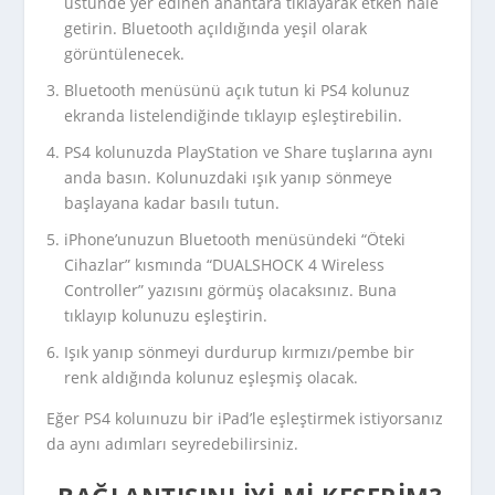
üstünde yer edinen anahtara tıklayarak etken hale
getirin. Bluetooth açıldığında yeşil olarak
görüntülenecek.
Bluetooth menüsünü açık tutun ki PS4 kolunuz
ekranda listelendiğinde tıklayıp eşleştirebilin.
PS4 kolunuzda PlayStation ve Share tuşlarına aynı
anda basın. Kolunuzdaki ışık yanıp sönmeye
başlayana kadar basılı tutun.
iPhone’unuzun Bluetooth menüsündeki “Öteki
Cihazlar” kısmında “DUALSHOCK 4 Wireless
Controller” yazısını görmüş olacaksınız. Buna
tıklayıp kolunuzu eşleştirin.
Işık yanıp sönmeyi durdurup kırmızı/pembe bir
renk aldığında kolunuz eşleşmiş olacak.
Eğer PS4 koluınuzu bir iPad’le eşleştirmek istiyorsanız
da aynı adımları seyredebilirsiniz.